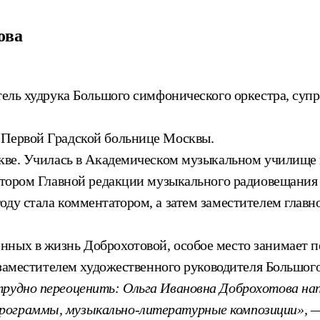
ова
итель худрука Большого симфонического оркестра, су
 Первой Градской больнице Москвы.
оскве. Училась в Академическом музыкальном училищ
дактором Главной редакции музыкального радиовещани
оду стала комментатором, а затем заместителем глав
нных в жизнь Доброхотовой, особое место занимает п
а заместителем художественного руководителя Большог
рудно переоценить: Ольга Ивановна Доброхотова напр
программы, музыкально-литературные композиции», 