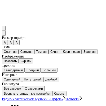
Размер шрифта
А
A
A
Тема
Обычная
Светлая
Темная
Синяя
Коричневая
Зеленая
Изображения
Показать
Скрыть
Трекинг
Стандартный
Средний
Большой
Интервал
Одинарный
Полуторный
Двойной
Гарнитура
Без засечек
С засечками
Вернуть стандартные настройки
Скрыть
Радио классической музыки «Орфей»
Новости