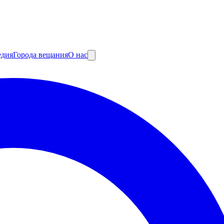
едия
Города вещания
О нас