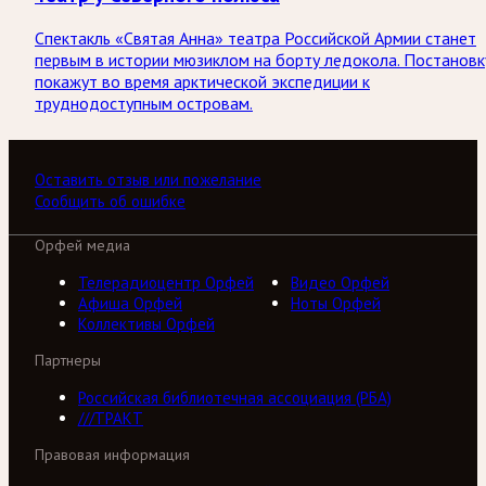
Спектакль «Святая Анна» театра Российской Армии станет
первым в истории мюзиклом на борту ледокола. Постановк
покажут во время арктической экспедиции к
труднодоступным островам.
Оставить отзыв или пожелание
Сообщить об ошибке
Орфей медиа
Телерадиоцентр Орфей
Видео Орфей
Афиша Орфей
Ноты Орфей
Коллективы Орфей
Партнеры
Российская библиотечная ассоциация (РБА)
///ТРАКТ
Правовая информация