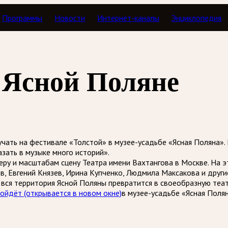
Программы
Новости
Интернет-каналы
Энциклопедия
 Ясной Поляне
учать на фестивале «Толстой» в музее-усадьбе «Ясная Поляна»
зать в музыке много историй».
еру и масштабам сцену Театра имени Вахтангова в Москве. На э
, Евгений Князев, Ирина Купченко, Людмила Максакова и други
 вся территория Ясной Поляны превратится в своеобразную теа
ройдёт
(открывается в новом окне)
в музее-усадьбе «Ясная Полян