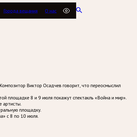
Города вещания
О нас
. Композитор Виктор Осадчев говорит, что переосмыслил
той площадке 8 и 9 июля покажут спектакль «Война и мир».
е артисты.
тральную площадку.
а» с 8 по 10 июля.