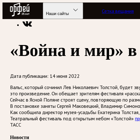
Радио Орфей
Сетка вещания
Радио классической музыки «Орфей»
Новости
Наши сайты
«Война и мир» в
Дата публикации:
14 июня 2022
Вальс, который сочинил Лев Николаевич Толстой, будет зв
это произведение. Он обещает зрителям фестиваля «расска
Сейчас в Ясной Поляне строят сцену, повторяющую по разм
В постановке заняты Сергей Маковецкий, Владимир Симонов
Как сообщила директор музея-усадьбы Екатерина Толстая,
Театральный фестиваль под открытым небом «Толстой»
п
ТАСС
Новости