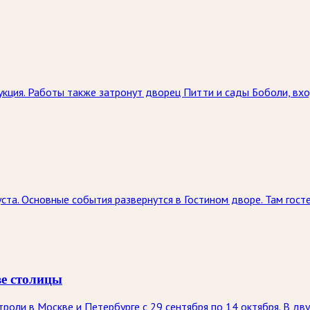
кция. Работы также затронут дворец Питти и сады Боболи, вхо
ста. Основные события развернутся в Гостином дворе. Там госте
ве столицы
оли в Москве и Петербурге с 29 сентября по 14 октября. В дву