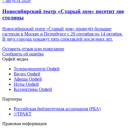
7 августа 2026
Новосибирский театр «Старый дом» посетит две
столицы
Новосибирский театр «Старый дом» проведёт большие
гастроли в Москве и Петербурге с 29 сентября по 14 октября.
В двух городах покажут пять спектаклей последних лет.
Оставить отзыв или пожелание
Сообщить об ошибке
Орфей медиа
Телерадиоцентр Орфей
Видео Орфей
Афиша Орфей
Ноты Орфей
Коллективы Орфей
Партнеры
Российская библиотечная ассоциация (РБА)
///ТРАКТ
Правовая информация