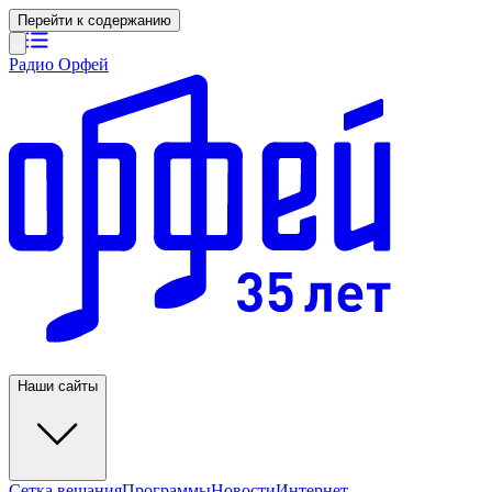
Перейти к содержанию
Радио Орфей
Наши сайты
Сетка вещания
Программы
Новости
Интернет-