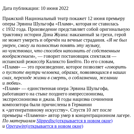
Дата публикации:
10 июня 2022
Пражский Национальный театр покажет 12 июня премьеру
оперы Эрвина Шульгофа «Пламя», которая не ставилась
с 1932 года. Произведение представляет собой оригинальную
трактовку истории Дона Жуана: наказанный за грехи, герой
не может умереть и обречён на вечные страдания.
«Я не был
уверен, смогу ли полностью понять эту музыку,
но чувствовал, что способен наполнить её собственным
воображением»,
— говорит постановщик спектакля —
испанский режиссёр Каликсто Биейто. По его словам,
«Пламя» — это произведение, которое позволяет
«говорить
о пустоте внутри человека, образах, появляющихся в наших
снах, переходе жизни в смерть, о соблазнении, желании
и любви».
«Пламя» — единственная опера Эрвина Шульгофа,
работавшего на стыке позднего импрессионизма,
экспрессионизма и джаза. В годы нацизма сочинения
композитора были причислены в Германии
к «дегенеративному искусству». Спустя 10 лет после
премьеры «Пламени» автор умер в концентрационном лагере.
По материалам
Slippedisc
(открывается в новом окне)
и
Operawire
(открывается в новом окне)