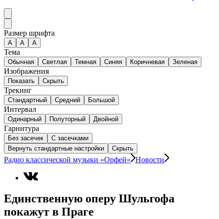
Размер шрифта
А
A
A
Тема
Обычная
Светлая
Темная
Синяя
Коричневая
Зеленая
Изображения
Показать
Скрыть
Трекинг
Стандартный
Средний
Большой
Интервал
Одинарный
Полуторный
Двойной
Гарнитура
Без засечек
С засечками
Вернуть стандартные настройки
Скрыть
Радио классической музыки «Орфей»
Новости
Единственную оперу Шульгофа
покажут в Праге