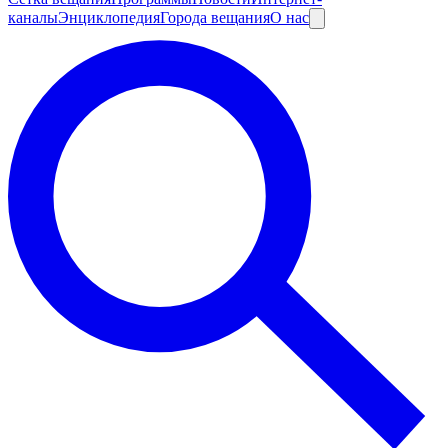
каналы
Энциклопедия
Города вещания
О нас