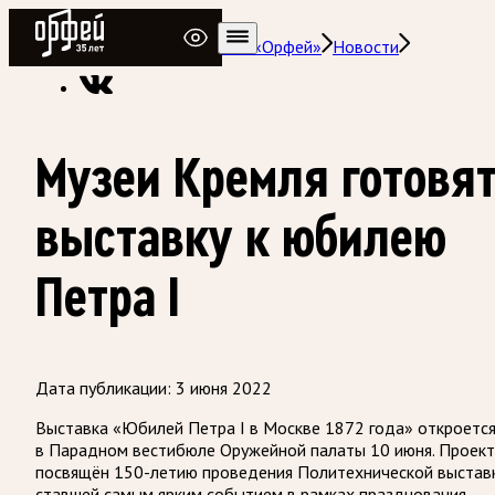
Радио Орфей
Радио классической музыки «Орфей»
Новости
Музеи Кремля готовя
выставку к юбилею
Петра I
Дата публикации:
3 июня 2022
Выставка «Юбилей Петра I в Москве 1872 года» откроетс
в Парадном вестибюле Оружейной палаты 10 июня. Проект
посвящён 150-летию проведения Политехнической выставк
ставшей самым ярким событием в рамках празднования