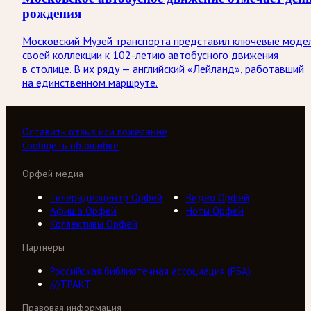
рождения
Московский Музей транспорта представил ключевые моде
своей коллекции к 102-летию автобусного движения
в столице. В их ряду — английский «Лейланд», работавший
на единственном маршруте.
Оставить отзыв или пожелание
Сообщить об ошибке
Орфей медиа
Телерадиоцентр Орфей
Видео Орфей
Афиша Орфей
Ноты Орфей
Коллективы Орфей
Партнеры
Российская библиотечная ассоциация (РБА)
///ТРАКТ
Правовая информация