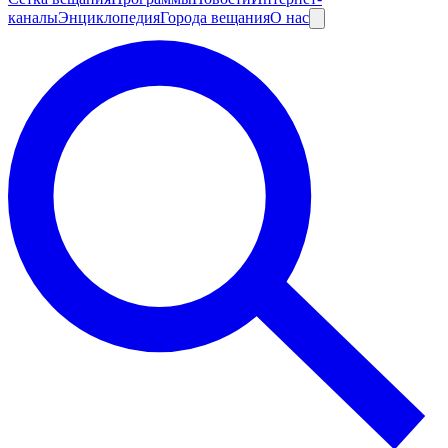
каналы
Энциклопедия
Города вещания
О нас