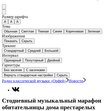
Размер шрифта
А
A
A
Тема
Обычная
Светлая
Темная
Синяя
Коричневая
Зеленая
Изображения
Показать
Скрыть
Трекинг
Стандартный
Средний
Большой
Интервал
Одинарный
Полуторный
Двойной
Гарнитура
Без засечек
С засечками
Вернуть стандартные настройки
Скрыть
Радио классической музыки «Орфей»
Новости
Стодневный музыкальный марафон
обитательницы дома престарелых