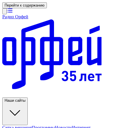
Перейти к содержанию
Радио Орфей
Наши сайты
Сетка вещания
Программы
Новости
Интернет-