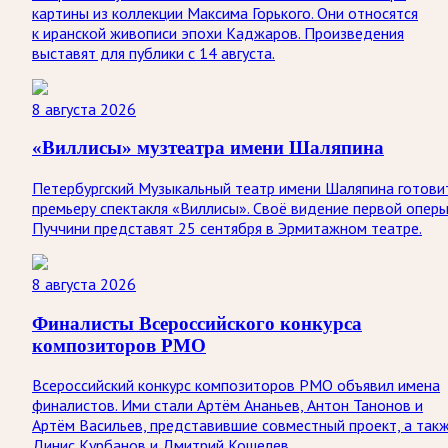
картины из коллекции Максима Горького. Они относятся
к иранской живописи эпохи Каджаров. Произведения
выставят для публики с 14 августа.
8 августа 2026
«Виллисы» музтеатра имени Шаляпина
Петербургский Музыкальный театр имени Шаляпина готови
премьеру спектакля «Виллисы». Своё видение первой опер
Пуччини представят 25 сентября в Эрмитажном театре.
8 августа 2026
Финалисты Всероссийского конкурса
композиторов РМО
Всероссийский конкурс композиторов РМО объявил имена
финалистов. Ими стали Артём Ананьев, Антон Танонов и
Артём Васильев, представившие совместный проект, а так
Динис Курбанов и Дмитрий Кошелев.