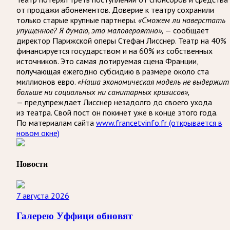
от продажи абонементов. Доверие к театру сохранили
только старые крупные партнеры.
«Сможем ли наверстать
упущенное? Я думаю, это маловероятно»,
— сообщает
директор Парижской оперы Стефан Лисснер. Театр на 40%
финансируется государством и на 60% из собственных
источников. Это самая дотируемая сцена Франции,
получающая ежегодно субсидию в размере около ста
миллионов евро.
«Наша экономическая модель не выдержит
больше ни социальных ни санитарных кризисов»,
— предупреждает Лисснер незадолго до своего ухода
из театра. Свой пост он покинет уже в конце этого года.
По материалам сайта
www.francetvinfo.fr
(открывается в
новом окне)
Новости
7 августа 2026
Галерею Уффици обновят