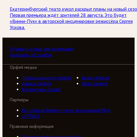
Екатеринбургский театр кукол раскрыл планы на новый сезо
Первая премьера ждёт зрителей 28 августа. Это будет
«Винни-Пух» в авторской инсценировке режиссёра Сергея
Ускова.
Оставить отзыв или пожелание
Сообщить об ошибке
Орфей медиа
Телерадиоцентр Орфей
Видео Орфей
Афиша Орфей
Ноты Орфей
Коллективы Орфей
Партнеры
Российская библиотечная ассоциация (РБА)
///ТРАКТ
Правовая информация
Условия использования сайта