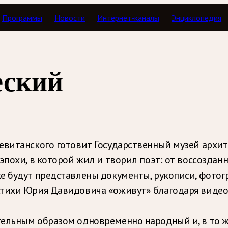
Программы
Новости
Интернет-каналы
Энциклопедия
еский
Левитанского готовит Государственный музей архи
эпохи, в которой жил и творил поэт: от воссоздан
е будут представлены документы, рукописи, фотог
Стихи Юрия Давидовича «оживут» благодаря виде
ельным образом одновременно народный и, в то ж