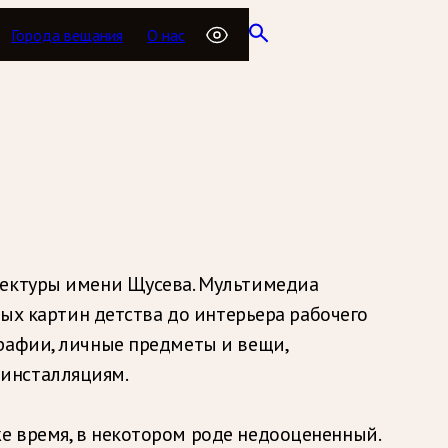
Города вещания
О нас
тектуры имени Щусева. Мультимедиа
ных картин детства до интерьера рабочего
рафии, личные предметы и вещи,
оинсталляциям.
е время, в некотором роде недооцененный.