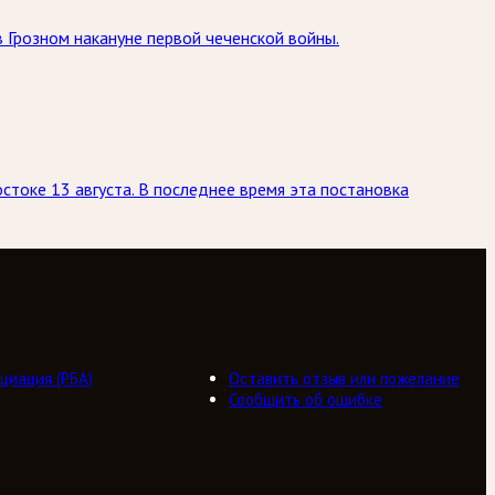
 Грозном накануне первой чеченской войны.
токе 13 августа. В последнее время эта постановка
циация (РБА)
Оставить отзыв или пожелание
Сообщить об ошибке