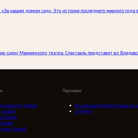
«За нашим домом сад». Это история последнего мирного года в
ю сцену Мариинского театра. Спектакль представят во Владивос
а
Партнеры
адиоцентр Орфей
Российская библиотечная ассо
о Орфей
///ТРАКТ
а Орфей
 Орфей
ктивы Орфей