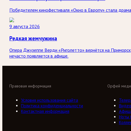
Победителем кинофестиваля «Окно в Европу» стала драма 
9 августа 2026
Редкая жемчужина
Опера Джузеппе Верди «Риголетто» вернётся на Приморску
нечасто появляется в афише.
Правовая информация
Орфей меди
Условия использования сайта
Телер
Политика конфиденциальности
Виде
Контактная информация
Афиш
Ноты
Колле