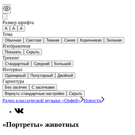
Размер шрифта
А
A
A
Тема
Обычная
Светлая
Темная
Синяя
Коричневая
Зеленая
Изображения
Показать
Скрыть
Трекинг
Стандартный
Средний
Большой
Интервал
Одинарный
Полуторный
Двойной
Гарнитура
Без засечек
С засечками
Вернуть стандартные настройки
Скрыть
Радио классической музыки «Орфей»
Новости
«Портреты» животных