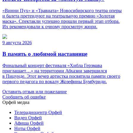
«Винни Пух» и «Травиата» Новосибирского театра оперы
и балета претендуют на театральную премию «Золотая
маска». Спектакли успешно прошли первый этап отбора.
Их рекомендовали к очному просмотру жюри.
9 августа 2026
В память о любимой наставнице
Финальный концерт фестиваля «Хибла Герзмава
приглашает…» на территории Абхазии завершился
в Пицунде. Этот вечер артистка посвятила памяти своего
первого педагога по вокалу Жозефины Бумбуриди.
Оставить отзыв или пожелание
Сообщить об ошибке
Орфей медиа
Телерадиоцентр Орфей
Видео Орфей
Афиша Орфей
Ноты Орфей