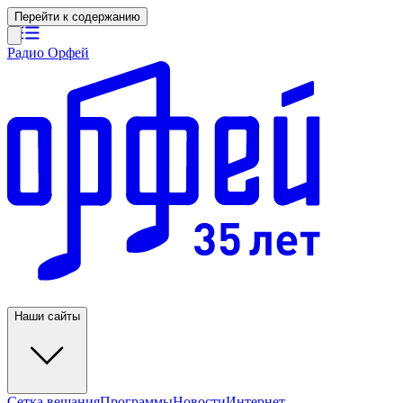
Перейти к содержанию
Радио Орфей
Наши сайты
Сетка вещания
Программы
Новости
Интернет-