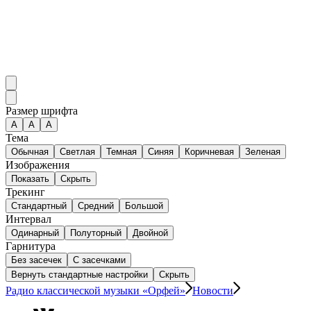
Размер шрифта
А
A
A
Тема
Обычная
Светлая
Темная
Синяя
Коричневая
Зеленая
Изображения
Показать
Скрыть
Трекинг
Стандартный
Средний
Большой
Интервал
Одинарный
Полуторный
Двойной
Гарнитура
Без засечек
С засечками
Вернуть стандартные настройки
Скрыть
Радио классической музыки «Орфей»
Новости