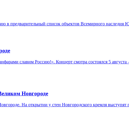
анию в предварительный список объектов Всемирного наследия
роде
нфарами славим Россию!». Концерт смотра состоялся 5 августа
 Великом Новгороде
 Новгороде. На открытии у стен Новгородского кремля выступя