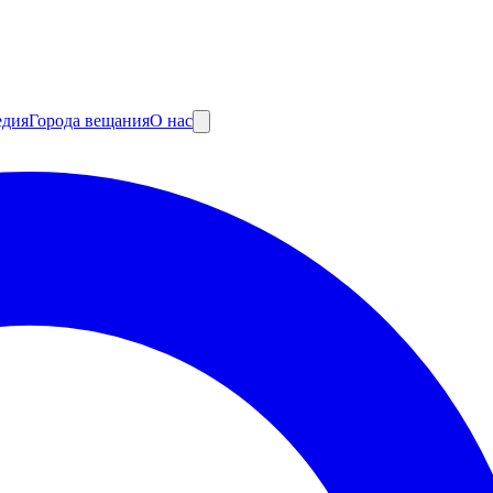
едия
Города вещания
О нас