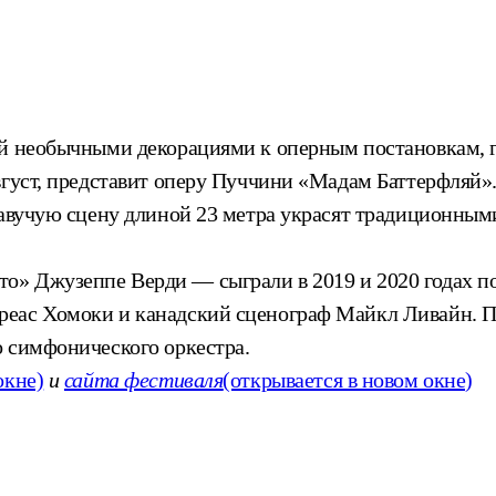
ый необычными декорациями к оперным постановкам, г
вгуст, представит оперу Пуччини «Мадам Баттерфляй».
Плавучую сцену длиной 23 метра украсят традиционн
» Джузеппе Верди — сыграли в 2019 и 2020 годах по
реас Хомоки и канадский сценограф Майкл Ливайн. 
о симфонического оркестра.
окне)
и
сайта фестиваля
(открывается в новом окне)