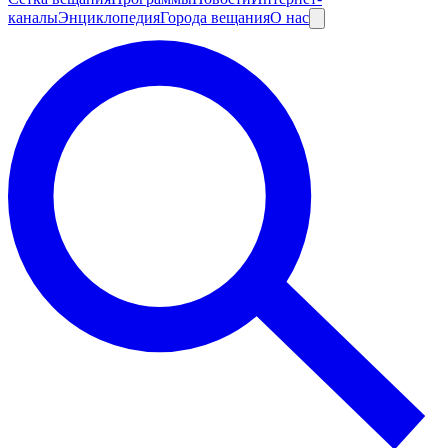
каналы
Энциклопедия
Города вещания
О нас