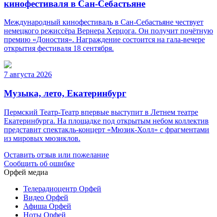
кинофестиваля в Сан-Себастьяне
Международный кинофестиваль в Сан-Себастьяне чествует
немецкого режиссёра Вернера Херцога. Он получит почётную
премию «Доностия». Награждение состоится на гала-вечере
открытия фестиваля 18 сентября.
7 августа 2026
Музыка, лето, Екатеринбург
Пермский Театр-Театр впервые выступит в Летнем театре
Екатеринбурга. На площадке под открытым небом коллектив
представит спектакль-концерт «Мюзик-Холл» с фрагментами
из мировых мюзиклов.
Оставить отзыв или пожелание
Сообщить об ошибке
Орфей медиа
Телерадиоцентр Орфей
Видео Орфей
Афиша Орфей
Ноты Орфей