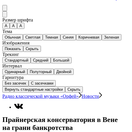
Размер шрифта
А
A
A
Тема
Обычная
Светлая
Темная
Синяя
Коричневая
Зеленая
Изображения
Показать
Скрыть
Трекинг
Стандартный
Средний
Большой
Интервал
Одинарный
Полуторный
Двойной
Гарнитура
Без засечек
С засечками
Вернуть стандартные настройки
Скрыть
Радио классической музыки «Орфей»
Новости
Прайнерская консерватория в Вене
на грани банкротства