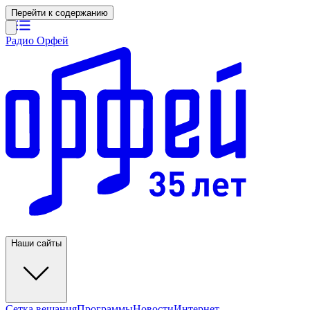
Перейти к содержанию
Радио Орфей
Наши сайты
Сетка вещания
Программы
Новости
Интернет-