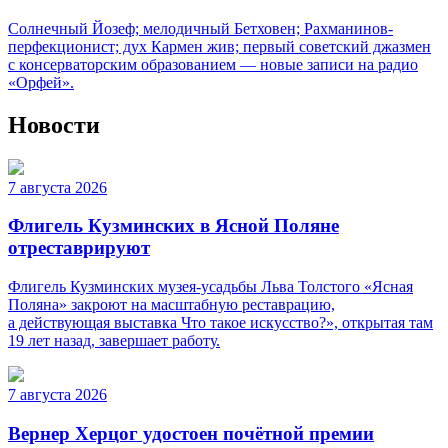
Солнечный Йозеф; мелодичный Бетховен; Рахманинов-
перфекционист; дух Кармен жив; первый советский джазмен
с консерваторским образованием — новые записи на радио
«Орфей».
Новости
7 августа 2026
Флигель Кузминских в Ясной Поляне
отреставрируют
Флигель Кузминских музея-усадьбы Льва Толстого «Ясная
Поляна» закроют на масштабную реставрацию,
а действующая выставка Что такое искусство?», открытая там
19 лет назад, завершает работу.
7 августа 2026
Вернер Херцог удостоен почётной премии