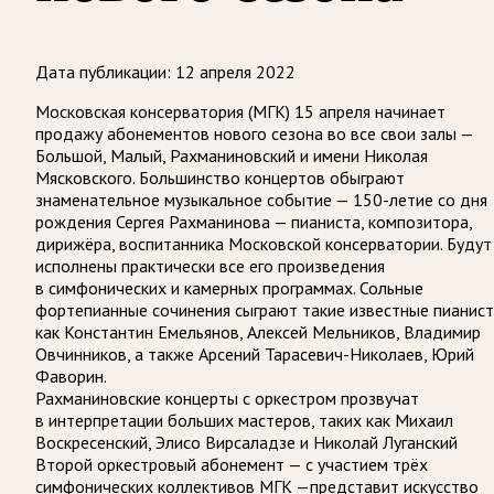
Дата публикации:
12 апреля 2022
Московская консерватория (МГК) 15 апреля начинает
продажу абонементов нового сезона во все свои залы —
Большой, Малый, Рахманиновский и имени Николая
Мясковского. Большинство концертов обыграют
знаменательное музыкальное событие — 150-летие со дня
рождения Сергея Рахманинова — пианиста, композитора,
дирижёра, воспитанника Московской консерватории. Будут
исполнены практически все его произведения
в симфонических и камерных программах. Сольные
фортепианные сочинения сыграют такие известные пианис
как Константин Емельянов, Алексей Мельников, Владимир
Овчинников, а также Арсений Тарасевич-Николаев, Юрий
Фаворин.
Рахманиновские концерты с оркестром прозвучат
в интерпретации больших мастеров, таких как Михаил
Воскресенский, Элисо Вирсаладзе и Николай Луганский
Второй оркестровый абонемент — с участием трёх
симфонических коллективов МГК —представит искусство