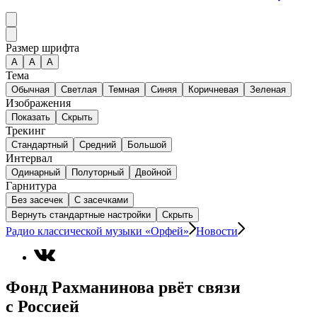
Размер шрифта
А
A
A
Тема
Обычная
Светлая
Темная
Синяя
Коричневая
Зеленая
Изображения
Показать
Скрыть
Трекинг
Стандартный
Средний
Большой
Интервал
Одинарный
Полуторный
Двойной
Гарнитура
Без засечек
С засечками
Вернуть стандартные настройки
Скрыть
Радио классической музыки «Орфей»
Новости
Фонд Рахманинова рвёт связи
с Россией