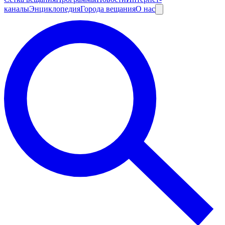
каналы
Энциклопедия
Города вещания
О нас