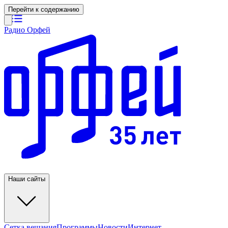
Перейти к содержанию
Радио Орфей
Наши сайты
Сетка вещания
Программы
Новости
Интернет-