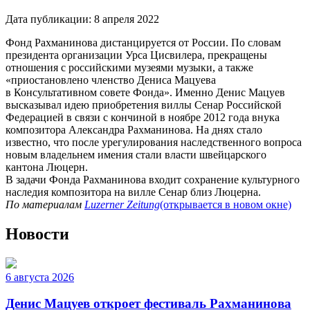
Дата публикации:
8 апреля 2022
Фонд Рахманинова дистанцируется от России. По словам
президента организации Урса Цисвилера, прекращены
отношения с российскими музеями музыки, а также
«приостановлено членство Дениса Мацуева
в Консультативном совете Фонда». Именно Денис Мацуев
высказывал идею приобретения виллы Сенар Российской
Федерацией в связи с кончиной в ноябре 2012 года внука
композитора Александра Рахманинова. На днях стало
известно, что после урегулирования наследственного вопроса
новым владельнем имения стали власти швейцарского
кантона Люцерн.
В задачи Фонда Рахманинова входит сохранение культурного
наследия композитора на вилле Сенар близ Люцерна.
По материалам
Luzerner Zeitung
(открывается в новом окне)
Новости
6 августа 2026
Денис Мацуев откроет фестиваль Рахманинова