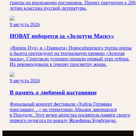
гранты на реализацию постановок. Проект приурочен к 200
летию классика русской литературы.
9 августа 2026
НОВАТ поборется за «Золотую Маску»
«Винни Пух» и «Травиата» Новосибирского театра оперы
и балета претендуют на театральную премию «Золотая
маска». Спектакли успешно прошли первый этап отбора.
Их рекомендовали к очному просмотру жюри.
9 августа 2026
В память о любимой наставнице
Финальный концерт фестиваля «Хибла Герзмава
приглашает…» на территории Абхазии завершился
в Пицунде. Этот вечер артистка посвятила памяти своего
первого педагога по вокалу Жозефины Бумбуриди.