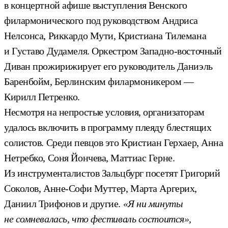
в концертной афише выступления Венского
филармонического под руководством Андриса
Нелсонса, Риккардо Мути, Кристиана Тилемана
и Густаво Дудамеля. Оркестром Западно-восточный
Диван прожирижирует его руководитель Даниэль
Баренбойм, Берлинским филармоникером —
Кирилл Петренко.
Несмотря на непростые условия, организаторам
удалось включить в программу плеяду блестящих
солистов. Среди певцов это Кристиан Герхаер, Анна
Нетребко, Соня Йончева, Маттиас Герне.
Из инструменталистов Зальцбург посетят Григорий
Соколов, Анне-Софи Муттер, Марта Аргерих,
Даниил Трифонов и другие.
«Я ни минуты
не сомневалась, что фестиваль состоится»,