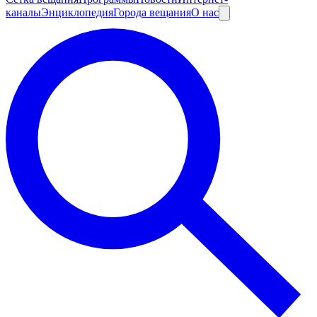
каналы
Энциклопедия
Города вещания
О нас