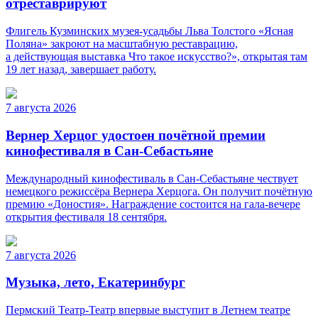
отреставрируют
Флигель Кузминских музея-усадьбы Льва Толстого «Ясная
Поляна» закроют на масштабную реставрацию,
а действующая выставка Что такое искусство?», открытая там
19 лет назад, завершает работу.
7 августа 2026
Вернер Херцог удостоен почётной премии
кинофестиваля в Сан-Себастьяне
Международный кинофестиваль в Сан-Себастьяне чествует
немецкого режиссёра Вернера Херцога. Он получит почётную
премию «Доностия». Награждение состоится на гала-вечере
открытия фестиваля 18 сентября.
7 августа 2026
Музыка, лето, Екатеринбург
Пермский Театр-Театр впервые выступит в Летнем театре