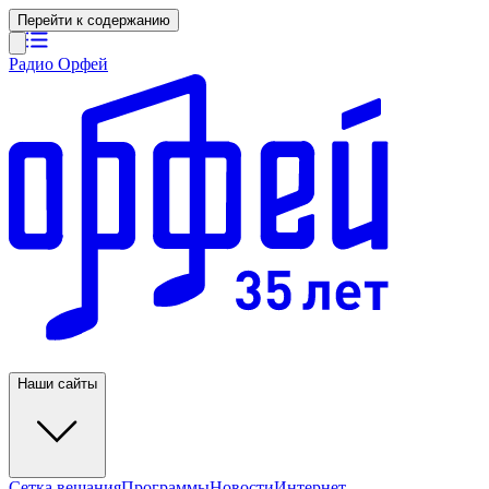
Перейти к содержанию
Радио Орфей
Наши сайты
Сетка вещания
Программы
Новости
Интернет-