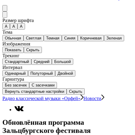
Размер шрифта
А
A
A
Тема
Обычная
Светлая
Темная
Синяя
Коричневая
Зеленая
Изображения
Показать
Скрыть
Трекинг
Стандартный
Средний
Большой
Интервал
Одинарный
Полуторный
Двойной
Гарнитура
Без засечек
С засечками
Вернуть стандартные настройки
Скрыть
Радио классической музыки «Орфей»
Новости
Обновлённая программа
Зальцбургского фестиваля