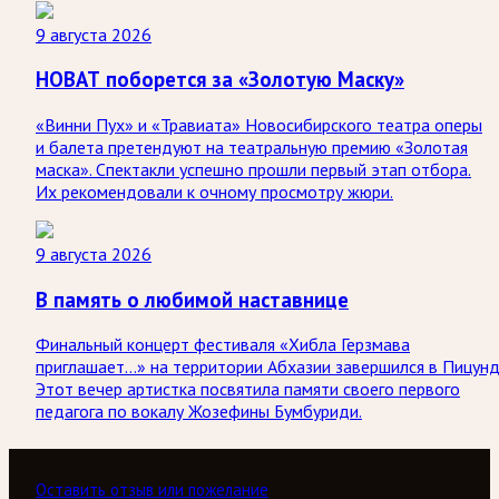
9 августа 2026
НОВАТ поборется за «Золотую Маску»
«Винни Пух» и «Травиата» Новосибирского театра оперы
и балета претендуют на театральную премию «Золотая
маска». Спектакли успешно прошли первый этап отбора.
Их рекомендовали к очному просмотру жюри.
9 августа 2026
В память о любимой наставнице
Финальный концерт фестиваля «Хибла Герзмава
приглашает…» на территории Абхазии завершился в Пицунд
Этот вечер артистка посвятила памяти своего первого
педагога по вокалу Жозефины Бумбуриди.
Оставить отзыв или пожелание