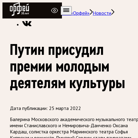
Радио Орфей
Радио классической музыки «Орфей»
Новости
Путин присудил
премии молодым
деятелям культуры
Дата публикации:
25 марта 2022
Балерина Московского академического музыкального теат
имени Станиславского и Немировича-Данченко Оксана
Кардаш, солистка оркестра Мариинского театра Софья
Кипрская и режиссёр Дмитрий Сердюк стали лауреатами