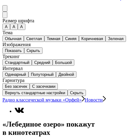
Размер шрифта
А
A
A
Тема
Обычная
Светлая
Темная
Синяя
Коричневая
Зеленая
Изображения
Показать
Скрыть
Трекинг
Стандартный
Средний
Большой
Интервал
Одинарный
Полуторный
Двойной
Гарнитура
Без засечек
С засечками
Вернуть стандартные настройки
Скрыть
Радио классической музыки «Орфей»
Новости
«Лебединое озеро» покажут
в кинотеатрах