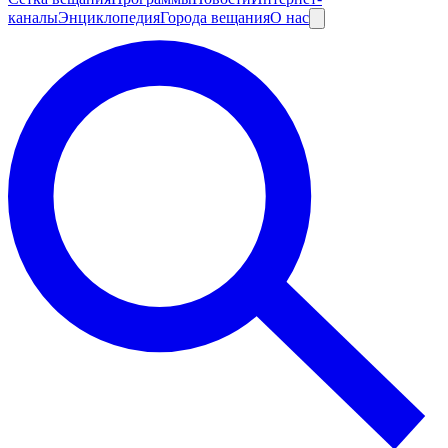
каналы
Энциклопедия
Города вещания
О нас