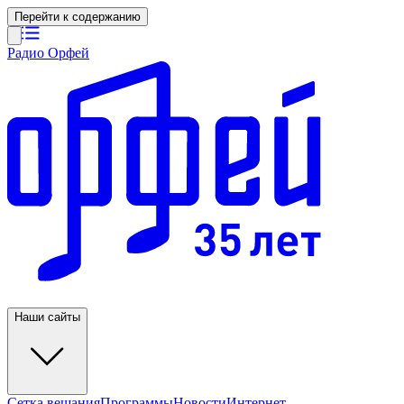
Перейти к содержанию
Радио Орфей
Наши сайты
Сетка вещания
Программы
Новости
Интернет-