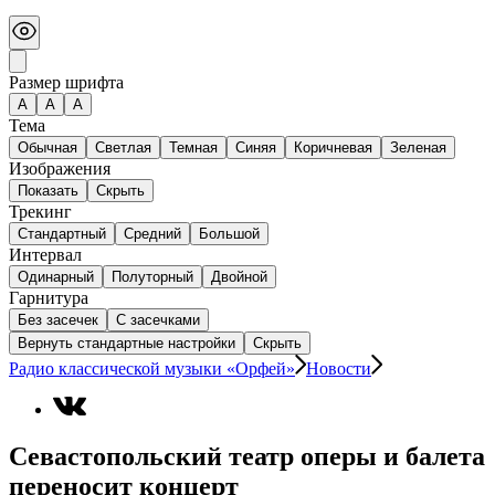
Размер шрифта
А
A
A
Тема
Обычная
Светлая
Темная
Синяя
Коричневая
Зеленая
Изображения
Показать
Скрыть
Трекинг
Стандартный
Средний
Большой
Интервал
Одинарный
Полуторный
Двойной
Гарнитура
Без засечек
С засечками
Вернуть стандартные настройки
Скрыть
Радио классической музыки «Орфей»
Новости
Севастопольский театр оперы и балета
переносит концерт