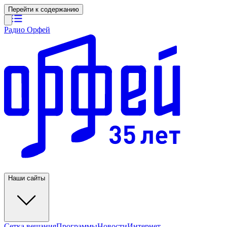
Перейти к содержанию
Радио Орфей
Наши сайты
Сетка вещания
Программы
Новости
Интернет-