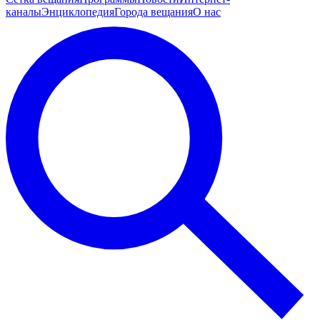
каналы
Энциклопедия
Города вещания
О нас