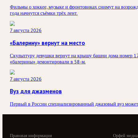
Фильмы о хоккее, музыке и фронтовиках снимут на возрож
года начнутся съёмки трёх лент.
7 августа 2026
«Балерину» вернут на место
Скульптуру девушки вернут на крышу башни дома номер 17
«балерины» демонтировали в 58-м.
7 августа 2026
Вуз для джазменов
Первый в России специализированный джазовый вуз может п
Правовая информация
Орфей медиа