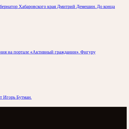
убернатор Хабаровского края Дмитрий Демешин. До конца
ания на портале «Активный гражданин». Фигуру
т Игорь Бутман.