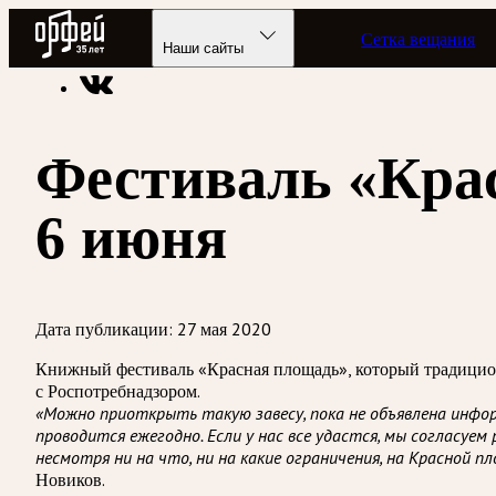
Радио Орфей
Сетка вещания
Радио классической музыки «Орфей»
Новости
Наши сайты
Фестиваль «Кра
6 июня
Дата публикации:
27 мая 2020
Книжный фестиваль «Красная площадь», который традиционн
с Роспотребнадзором.
«Можно приоткрыть такую завесу, пока не объявлена информ
проводится ежегодно. Если у нас все удастся, мы согласуем
несмотря ни на что, ни на какие ограничения, на Красной 
Новиков.