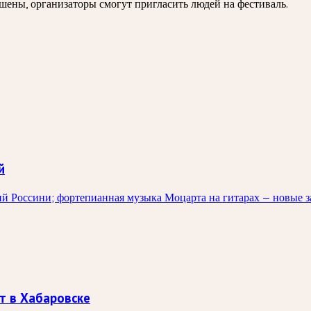
ешены, организаторы смогут пригласить людей на фестиваль.
й
й Россини; фортепианная музыка Моцарта на гитарах — новые з
т в Хабаровске