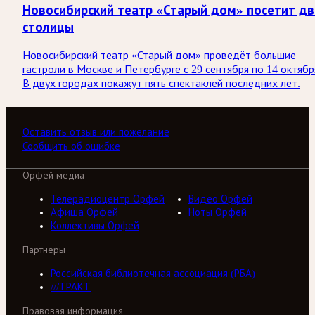
Новосибирский театр «Старый дом» посетит дв
столицы
Новосибирский театр «Старый дом» проведёт большие
гастроли в Москве и Петербурге с 29 сентября по 14 октябр
В двух городах покажут пять спектаклей последних лет.
Оставить отзыв или пожелание
Сообщить об ошибке
Орфей медиа
Телерадиоцентр Орфей
Видео Орфей
Афиша Орфей
Ноты Орфей
Коллективы Орфей
Партнеры
Российская библиотечная ассоциация (РБА)
///ТРАКТ
Правовая информация