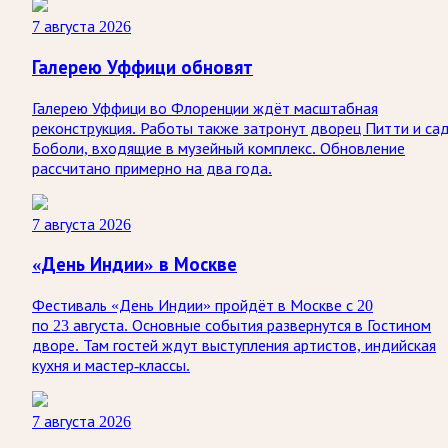
7 августа 2026
Галерею Уффици обновят
Галерею Уффици во Флоренции ждёт масштабная
реконструкция. Работы также затронут дворец Питти и са
Боболи, входящие в музейный комплекс. Обновление
рассчитано примерно на два года.
7 августа 2026
«День Индии» в Москве
Фестиваль «День Индии» пройдёт в Москве с 20
по 23 августа. Основные события развернутся в Гостином
дворе. Там гостей ждут выступления артистов, индийская
кухня и мастер-классы.
7 августа 2026