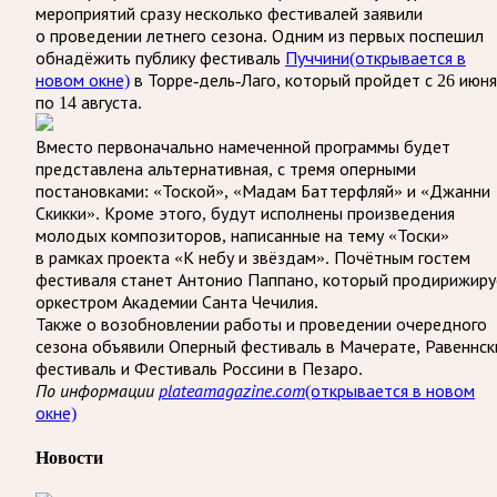
мероприятий сразу несколько фестивалей заявили
о проведении летнего сезона. Одним из первых поспешил
обнадёжить публику фестиваль
Пуччини
(открывается в
новом окне)
в Торре-дель-Лаго, который пройдет с 26 июня
по 14 августа.
Вместо первоначально намеченной программы будет
представлена альтернативная, с тремя оперными
постановками: «Тоской», «Мадам Баттерфляй» и «Джанни
Скикки». Кроме этого, будут исполнены произведения
молодых композиторов, написанные на тему «Тоски»
в рамках проекта «К небу и звёздам». Почётным гостем
фестиваля станет Антонио Паппано, который продирижиру
оркестром Академии Санта Чечилия.
Также о возобновлении работы и проведении очередного
сезона объявили Оперный фестиваль в Мачерате, Равеннск
фестиваль и Фестиваль Россини в Пезаро.
По информации
plateamagazine.com
(открывается в новом
окне)
Новости