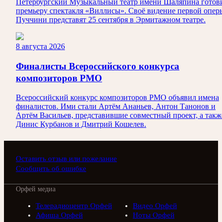
Петербургский Музыкальный театр имени Шаляпина готов
премьеру спектакля «Виллисы». Своё видение первой опер
Пуччини представят 25 сентября в Эрмитажном театре.
8 августа 2026
Финалисты Всероссийского конкурса
композиторов РМО
Всероссийский конкурс композиторов РМО объявил имена
финалистов. Ими стали Артём Ананьев, Антон Танонов и
Артём Васильев, представившие совместный проект, а такж
Динис Курбанов и Дмитрий Кошелев.
Оставить отзыв или пожелание
Сообщить об ошибке
Орфей медиа
Телерадиоцентр Орфей
Видео Орфей
Афиша Орфей
Ноты Орфей