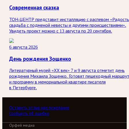
Современная сказка
ТОН-ЦЕНТР представит инсталляцию с распевом «Радость
свадьба с подменой невесты и другими происшествиями».
Увидеть проект можно с 13 августа по 20 сентября.
6 августа 2026
День рождения Зощенко
Литературный музей «ХХ век» 7 и 9 августа отметит день
рождения Михаила Зощенко. Готовят пешеходный маршру
и программу в мемориальной квартире писателя
в Петербурге.
Оставить отзыв или пожелание
Сообщить об ошибке
Орфей медиа