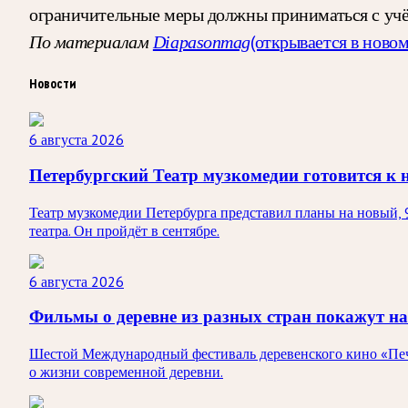
ограничительные меры должны приниматься с учёт
(открывается в новом
По материалам
Diapasonmag
Новости
6 августа 2026
Петербургский Театр музкомедии готовится к 
Театр музкомедии Петербурга представил планы на новый, 
театра. Он пройдёт в сентябре.
6 августа 2026
Фильмы о деревне из разных стран покажут на
Шестой Международный фестиваль деревенского кино «Печк
о жизни современной деревни.