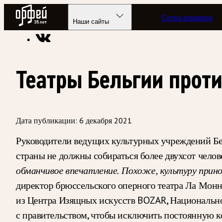
Радио Орфей
Сетка вещания
Радио классической музыки «Орфей»
Новости
Наши сайты
Театры Бельгии прот
Дата публикации:
6 декабря 2021
Руководители ведущих культурных учреждений Бел
страны не должны собираться более двухсот челов
обманчивое впечатление. Похоже, культуру прин
директор брюссельского оперного театра Ла Монне
из Центра Изящных искусств BOZAR, Национальног
с правительством, чтобы исключить постоянную ко