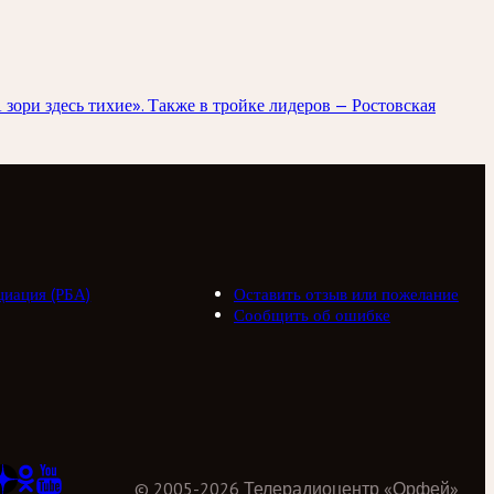
ори здесь тихие». Также в тройке лидеров — Ростовская
циация (РБА)
Оставить отзыв или пожелание
Сообщить об ошибке
©
2005
-
2026
Телерадиоцентр «Орфей»