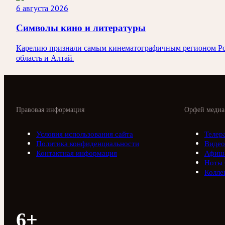
6 августа 2026
Символы кино и литературы
Карелию признали самым кинематографичным регионом Росси
область и Алтай.
Правовая информация
Орфей медиа
Условия использования сайта
Телер
Политика конфиденциальности
Видео
Контактная информация
Афиш
Ноты
Колле
6+