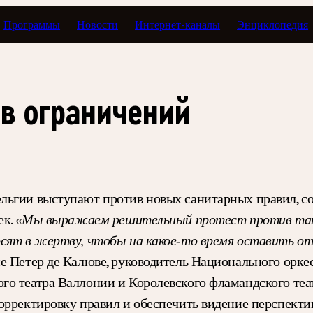
Программы
Новости
Интернет-каналы
Энциклопедия
ив ограничений
ьгии выступают против новых санитарных правил, сог
ек.
«Мы выражаем решительный протест против так
осят в жертву, чтобы на какое-то время оставить 
 Петер де Калюве, руководитель Национального оркес
о театра Валлонии и Королевского фламандского теат
рректировку правил и обеспечить видение перспектив