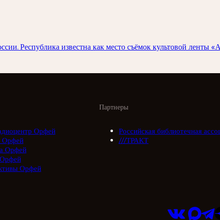
и. Республика известна как место съёмок культовой ленты «А з
Партнеры
адиоцентр Орфей
Российская библиотечная ассо
 Орфей
///ТРАКТ
а Орфей
 Орфей
ктивы Орфей