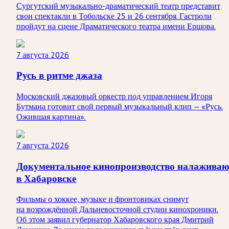
Сургутский музыкально-драматический театр представит
свои спектакли в Тобольске 25 и 26 сентября. Гастроли
пройдут на сцене Драматического театра имени Ершова.
7 августа 2026
Русь в ритме джаза
Московский джазовый оркестр под управлением Игоря
Бутмана готовит свой первый музыкальный клип — «Русь.
Ожившая картина».
7 августа 2026
Документальное кинопроизводство налаживаю
в Хабаровске
Фильмы о хоккее, музыке и фронтовиках снимут
на возрождённой Дальневосточной студии кинохроники.
Об этом заявил губернатор Хабаровского края Дмитрий