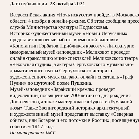
Дата публикации:
28 октября 2021
Всероссийская акция «Ночь искусств» пройдет в Московск
области 4 ноября в онлайн-режиме. Об этом сообщила пресс
служба Министерства культуры Подмосковья.
Историко-художественный музей «Новый Иерусалим»
представит ключевые работы временной выставки
«Константин Горбатов. Приближая красоту». Литературно-
мемориальный музей-заповедник «Мелихово» проведет
онлайн-трансляцию мини-спектаклей Мелиховского театра
«Чеховская студия», а актеры Серпуховского музыкально-
драматического театра Серпуховского историко-
художественного музея сыграют онлайн-спектакль «Граф
Нулин» по шуточной поэме Пушкина.
Музей-заповедник «Зарайский кремль» проведет
видеолекции, посвященные 200-летию со дня рождения
Достоевского, а также мастер-класс «Чудеса из бумажной
лозы». Также Звенигородский историко-архитектурный
и художественный музей представит выставку «Северная
обитель, или Богарне и его потомки в России», посвященн
событиям 1812 года.
По материалам ТАСС