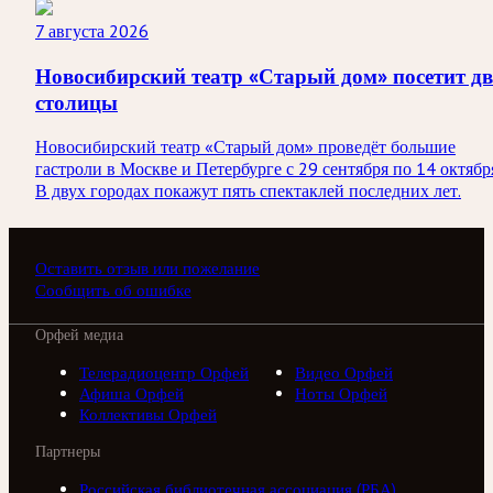
7 августа 2026
Новосибирский театр «Старый дом» посетит дв
столицы
Новосибирский театр «Старый дом» проведёт большие
гастроли в Москве и Петербурге с 29 сентября по 14 октябр
В двух городах покажут пять спектаклей последних лет.
Оставить отзыв или пожелание
Сообщить об ошибке
Орфей медиа
Телерадиоцентр Орфей
Видео Орфей
Афиша Орфей
Ноты Орфей
Коллективы Орфей
Партнеры
Российская библиотечная ассоциация (РБА)