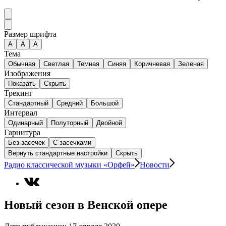
Размер шрифта
А
A
A
Тема
Обычная
Светлая
Темная
Синяя
Коричневая
Зеленая
Изображения
Показать
Скрыть
Трекинг
Стандартный
Средний
Большой
Интервал
Одинарный
Полуторный
Двойной
Гарнитура
Без засечек
С засечками
Вернуть стандартные настройки
Скрыть
Радио классической музыки «Орфей»
Новости
Новый сезон в Венской опере