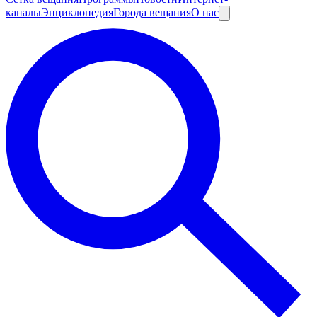
каналы
Энциклопедия
Города вещания
О нас