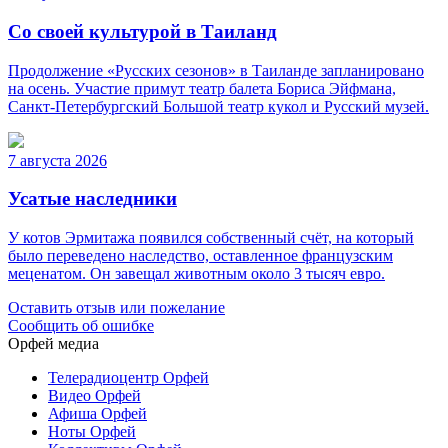
Со своей культурой в Таиланд
Продолжение «Русских сезонов» в Таиланде запланировано
на осень. Участие примут театр балета Бориса Эйфмана,
Санкт-Петербургский Большой театр кукол и Русский музей.
7 августа 2026
Усатые наследники
У котов Эрмитажа появился собственный счёт, на который
было переведено наследство, оставленное французским
меценатом. Он завещал животным около 3 тысяч евро.
Оставить отзыв или пожелание
Сообщить об ошибке
Орфей медиа
Телерадиоцентр Орфей
Видео Орфей
Афиша Орфей
Ноты Орфей