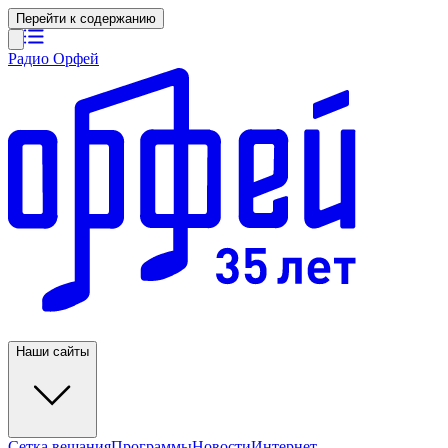
Перейти к содержанию
Радио Орфей
Наши сайты
Сетка вещания
Программы
Новости
Интернет-