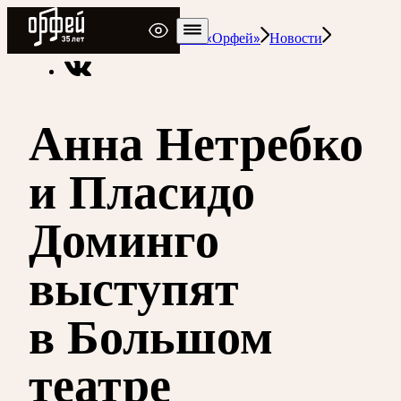
Радио Орфей
Радио классической музыки «Орфей»
Новости
Анна Нетребко
и Пласидо
Доминго
выступят
в Большом
театре