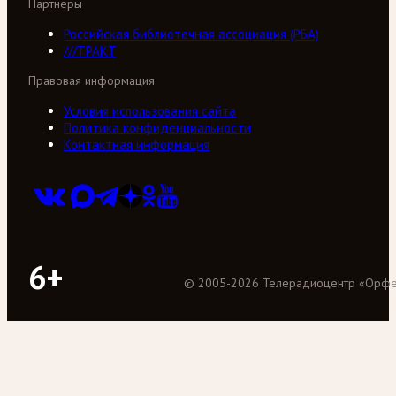
Партнеры
Российская библиотечная ассоциация (РБА)
///ТРАКТ
Правовая информация
Условия использования сайта
Политика конфиденциальности
Контактная информация
6+
©
2005
-
2026
Телерадиоцентр «Орф