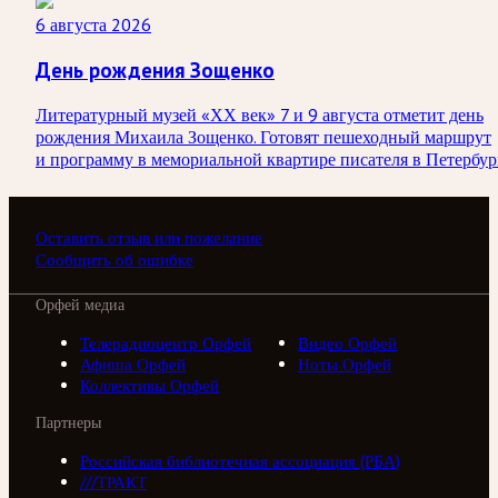
6 августа 2026
День рождения Зощенко
Литературный музей «ХХ век» 7 и 9 августа отметит день
рождения Михаила Зощенко. Готовят пешеходный маршрут
и программу в мемориальной квартире писателя в Петербур
Оставить отзыв или пожелание
Сообщить об ошибке
Орфей медиа
Телерадиоцентр Орфей
Видео Орфей
Афиша Орфей
Ноты Орфей
Коллективы Орфей
Партнеры
Российская библиотечная ассоциация (РБА)
///ТРАКТ