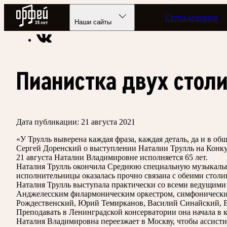
Радио Орфей
Сетка вещания
Радио классической музыки «Орфей»
Новости
Наши сайты
Пианистка двух стол
Дата публикации:
21 августа 2021
«У Трулль выверена каждая фраза, каждая деталь, да и в 
Сергей Доренский о выступлении Наталии Трулль на Конкур
21 августа Наталии Владимировне исполняется 65 лет.
Наталия Трулль окончила Среднюю специальную музыкальн
исполнительницы оказалась прочно связана с обеими столи
Наталия Трулль выступала практически со всеми ведущими
Анджелесским филармоническим оркестром, симфоническим
Рождественский, Юрий Темирканов, Василий Синайский, В
Преподавать в Ленинградской консерватории она начала в к
Наталия Владимировна переезжает в Москву, чтобы ассисти