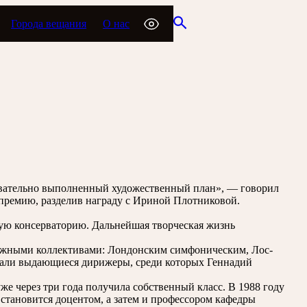
Города вещания
О нас
едовательно выполненный художественный план», — говорил
 премию, разделив награду с Ириной Плотниковой.
ую консерваторию. Дальнейшая творческая жизнь
бежными коллективами: Лондонским симфоническим, Лос-
чали выдающиеся дирижеры, среди которых Геннадий
же через три года получила собственный класс. В 1988 году
 становится доцентом, а затем и профессором кафедры