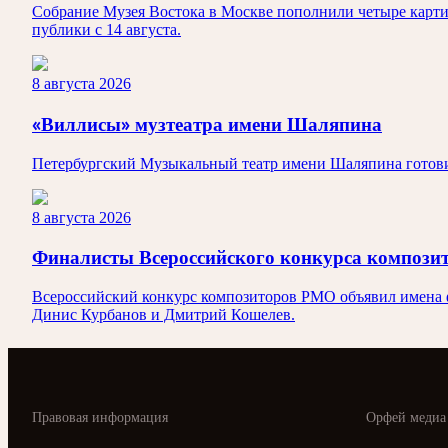
Собрание Музея Востока в Москве пополнили четыре карти
публики с 14 августа.
8 августа 2026
«Виллисы» музтеатра имени Шаляпина
Петербургский Музыкальный театр имени Шаляпина готовит
8 августа 2026
Финалисты Всероссийского конкурса композ
Всероссийский конкурс композиторов РМО объявил имена ф
Динис Курбанов и Дмитрий Кошелев.
Правовая информация
Орфей медиа