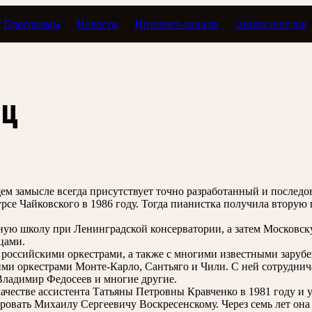
Программы
Новости
Интернет-каналы
Энциклопедия
иц
общем замысле всегда присутствует точно разработанный и посл
се Чайковского в 1986 году. Тогда пианистка получила вторую
ую школу при Ленинградской консерватории, а затем Московск
цами.
 российскими оркестрами, а также с многими известными зару
и оркестрами Монте-Карло, Сантьяго и Чили. С ней сотрудни
ладимир Федосеев и многие другие.
ачестве ассистента Татьяны Петровны Кравченко в 1981 году и у
ровать Михаилу Сергеевичу Воскресенскому. Через семь лет она