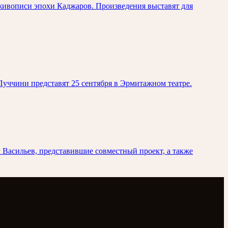
живописи эпохи Каджаров. Произведения выставят для
уччини представят 25 сентября в Эрмитажном театре.
Васильев, представившие совместный проект, а также