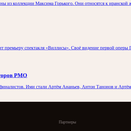
ны из коллекции Максима Горького. Они относятся к иранской 
 премьеру спектакля «Виллисы». Своё видение первой оперы П
иторов РМО
иналистов. Ими стали Артём Ананьев, Антон Танонов и Артём 
Партнеры