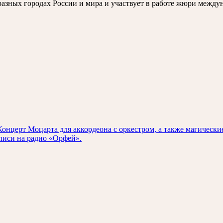
 разных городах России и мира и участвует в работе жюри между
онцерт Моцарта для аккордеона с оркестром, а также магически
писи на радио «Орфей».