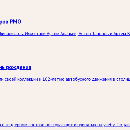
оров РМО
иналистов. Ими стали Артём Ананьев, Антон Танонов и Артём В
нь рождения
 своей коллекции к 102-летию автобусного движения в столице
 о гендерном составе поступающих и принятых на учёбу. Пода