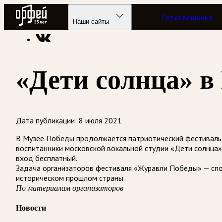
Радио Орфей
Сетка вещания
Радио классической музыки «Орфей»
Новости
Наши сайты
«Дети солнца» в
Дата публикации:
8 июля 2021
В Музее Победы продолжается патриотический фестиваль д
воспитанники московской вокальной студии «Дети солнца». 
вход бесплатный.
Задача организаторов фестиваля «Журавли Победы» — спо
историческом прошлом страны.
По материалам организаторов
Новости