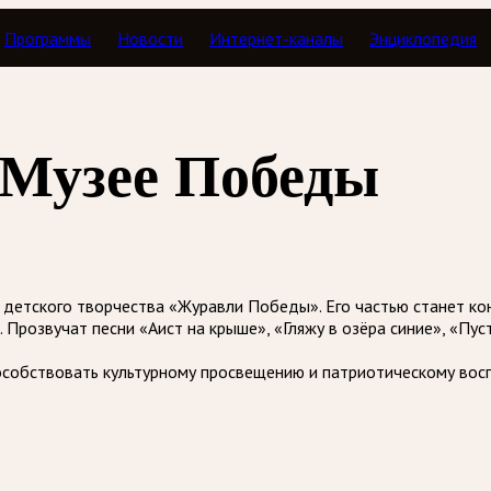
Программы
Новости
Интернет-каналы
Энциклопедия
 Музее Победы
етского творчества «Журавли Победы». Его частью станет кон
Прозвучат песни «Аист на крыше», «Гляжу в озёра синие», «Пуст
собствовать культурному просвещению и патриотическому восп