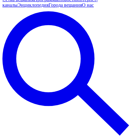
каналы
Энциклопедия
Города вещания
О нас