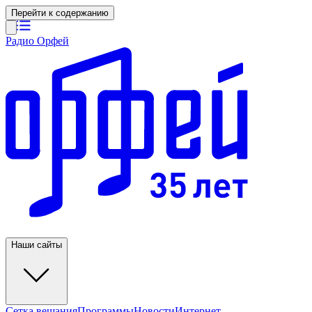
Перейти к содержанию
Радио Орфей
Наши сайты
Сетка вещания
Программы
Новости
Интернет-