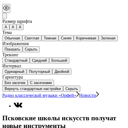
Размер шрифта
А
A
A
Тема
Обычная
Светлая
Темная
Синяя
Коричневая
Зеленая
Изображения
Показать
Скрыть
Трекинг
Стандартный
Средний
Большой
Интервал
Одинарный
Полуторный
Двойной
Гарнитура
Без засечек
С засечками
Вернуть стандартные настройки
Скрыть
Радио классической музыки «Орфей»
Новости
Псковские школы искусств получат
новые инструменты