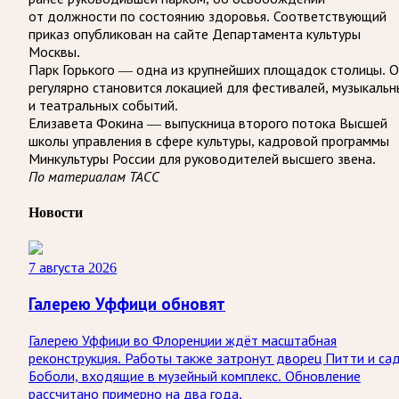
от должности по состоянию здоровья. Соответствующий
приказ опубликован на сайте Департамента культуры
Москвы.
Парк Горького — одна из крупнейших площадок столицы. 
регулярно становится локацией для фестивалей, музыкальн
и театральных событий.
Елизавета Фокина — выпускница второго потока Высшей
школы управления в сфере культуры, кадровой программы
Минкультуры России для руководителей высшего звена.
По материалам ТАСС
Новости
7 августа 2026
Галерею Уффици обновят
Галерею Уффици во Флоренции ждёт масштабная
реконструкция. Работы также затронут дворец Питти и са
Боболи, входящие в музейный комплекс. Обновление
рассчитано примерно на два года.