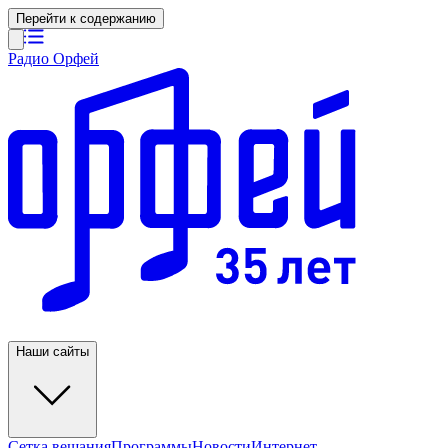
Перейти к содержанию
Радио Орфей
Наши сайты
Сетка вещания
Программы
Новости
Интернет-