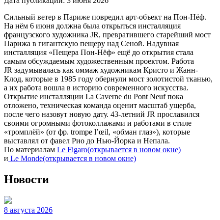
Дата публикации:
3 июня 2026
Сильный ветер в Париже повредил арт-объект на Пон-Нёф.
На нём 6 июня должна была открыться инсталляция
французского художника JR, превратившего старейший мост
Парижа в гигантскую пещеру над Сеной. Надувная
инсталляция «Пещера Пон-Нёф» ещё до открытия стала
самым обсуждаемым художественным проектом. Работа
JR задумывалась как оммаж художникам Кристо и Жанн-
Клод, которые в 1985 году обернули мост золотистой тканью,
а их работа вошла в историю современного искусства.
Открытие инсталляции La Caverne du Pont Neuf пока
отложено, техническая команда оценит масштаб ущерба,
после чего назовут новую дату. 43-летний JR прославился
своими огромными фотоколлажами и работами в стиле
«тромплёй» (от фр. trompe l’œil, «обман глаз»), которые
выставлял от фавел Рио до Нью-Йорка и Непала.
По материалам
Le Figaro
(открывается в новом окне)
и
Le Monde
(открывается в новом окне)
Новости
8 августа 2026