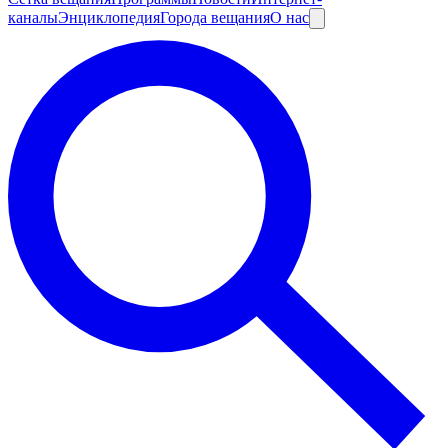
каналы
Энциклопедия
Города вещания
О нас