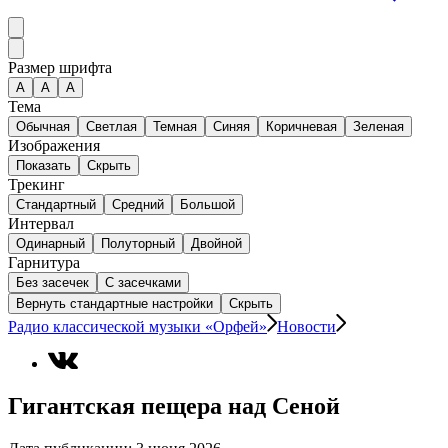
Размер шрифта
А
A
A
Тема
Обычная
Светлая
Темная
Синяя
Коричневая
Зеленая
Изображения
Показать
Скрыть
Трекинг
Стандартный
Средний
Большой
Интервал
Одинарный
Полуторный
Двойной
Гарнитура
Без засечек
С засечками
Вернуть стандартные настройки
Скрыть
Радио классической музыки «Орфей»
Новости
Гигантская пещера над Сеной