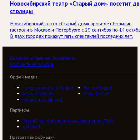
Новосибирский театр «Старый дом» посетит дв
столицы
Новосибирский театр «Старый дом» проведёт большие
гастроли в Москве и Петербурге с 29 сентября по 14 октябр
В двух городах покажут пять спектаклей последних лет.
Оставить отзыв или пожелание
Сообщить об ошибке
Орфей медиа
Телерадиоцентр Орфей
Видео Орфей
Афиша Орфей
Ноты Орфей
Коллективы Орфей
Партнеры
Российская библиотечная ассоциация (РБА)
///ТРАКТ
Правовая информация