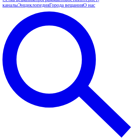
каналы
Энциклопедия
Города вещания
О нас