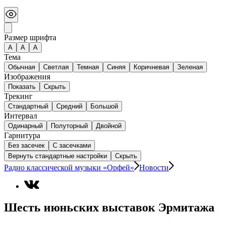
Размер шрифта
А
A
A
Тема
Обычная
Светлая
Темная
Синяя
Коричневая
Зеленая
Изображения
Показать
Скрыть
Трекинг
Стандартный
Средний
Большой
Интервал
Одинарный
Полуторный
Двойной
Гарнитура
Без засечек
С засечками
Вернуть стандартные настройки
Скрыть
Радио классической музыки «Орфей»
Новости
Шесть июньских выставок Эрмитажа