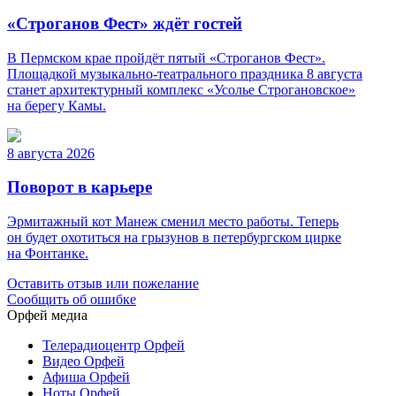
«Строганов Фест» ждёт гостей
В Пермском крае пройдёт пятый «Строганов Фест».
Площадкой музыкально-театрального праздника 8 августа
станет архитектурный комплекс «Усолье Строгановское»
на берегу Камы.
8 августа 2026
Поворот в карьере
Эрмитажный кот Манеж сменил место работы. Теперь
он будет охотиться на грызунов в петербургском цирке
на Фонтанке.
Оставить отзыв или пожелание
Сообщить об ошибке
Орфей медиа
Телерадиоцентр Орфей
Видео Орфей
Афиша Орфей
Ноты Орфей