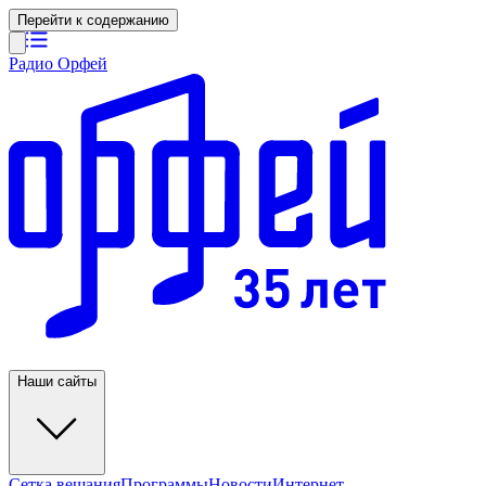
Перейти к содержанию
Радио Орфей
Наши сайты
Сетка вещания
Программы
Новости
Интернет-