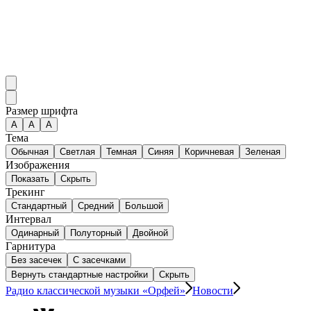
Размер шрифта
А
A
A
Тема
Обычная
Светлая
Темная
Синяя
Коричневая
Зеленая
Изображения
Показать
Скрыть
Трекинг
Стандартный
Средний
Большой
Интервал
Одинарный
Полуторный
Двойной
Гарнитура
Без засечек
С засечками
Вернуть стандартные настройки
Скрыть
Радио классической музыки «Орфей»
Новости