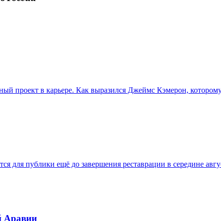
ый проект в карьере. Как выразился Джеймс Кэмерон, которому 
ся для публики ещё до завершения реставрации в середине авгу
й Аравии