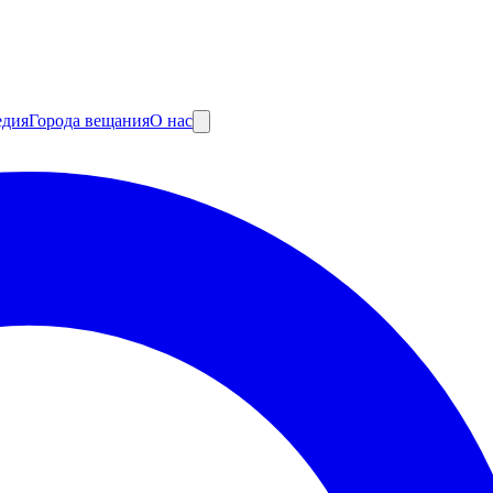
едия
Города вещания
О нас