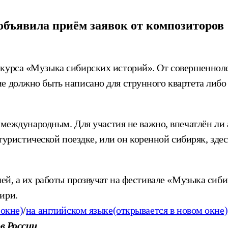
бъявила приём заявок от композиторов
нкурса «Музыка сибирских историй». От совершенноле
 должно быть написано для струнного квартета либо т
 международным. Для участия не важно, впечатлён ли
 туристической поездке, или он коренной сибиряк, здес
лей, а их работы прозвучат на фестивале «Музыка сиб
ири.
 окне)
/
на английском языке
(открывается в новом окне)
в России