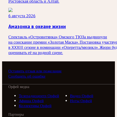
Ростовская область и Алтай.
6 августа 2026
Амазонка в океане жизни
Спектакль «Островитянка» Омского ТЮЗа выдвинули
на соискание премии «Золотая Маска». Постановка участву
в XXXIII сезоне в номинации «Оперетта/мюзикл». Жюри бу
оценивать её на родной сцене.
Оставить отзыв или пожелание
Сообщить об ошибке
Орфей медиа
Телерадиоцентр Орфей
Видео Орфей
Афиша Орфей
Ноты Орфей
Коллективы Орфей
Партнеры