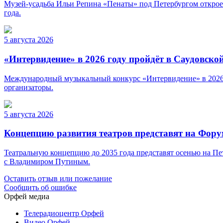
Музей-усадьба Ильи Репина «Пенаты» под Петербургом откроет
года.
5 августа 2026
«Интервидение» в 2026 году пройдёт в Саудовско
Международный музыкальный конкурс «Интервидение» в 2026 г
организаторы.
5 августа 2026
Концепцию развития театров представят на Фор
Театральную концепцию до 2035 года представят осенью на Пе
с Владимиром Путиным.
Оставить отзыв или пожелание
Сообщить об ошибке
Орфей медиа
Телерадиоцентр Орфей
Видео Орфей