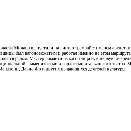
, власти Милана выпустили на линию трамвай с именем артистк
овщицы был вагоновожатым и работал именно на этом маршруте. 
ходится рядом. Мастер романтического танца и, в первую очеред
ациональной знаменитостью и гордостью итальянского театра. М
 Мандзони, Дарио Фо и других выдающихся деятелей культуры.