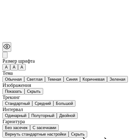
Размер шрифта
А
A
A
Тема
Обычная
Светлая
Темная
Синяя
Коричневая
Зеленая
Изображения
Показать
Скрыть
Трекинг
Стандартный
Средний
Большой
Интервал
Одинарный
Полуторный
Двойной
Гарнитура
Без засечек
С засечками
Вернуть стандартные настройки
Скрыть