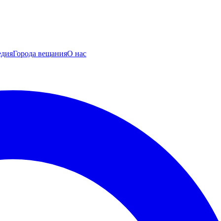
едия
Города вещания
О нас