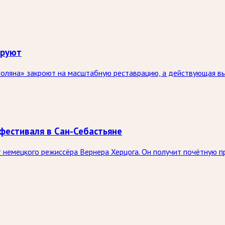
ируют
оляна» закроют на масштабную реставрацию, а действующая выс
фестиваля в Сан-Себастьяне
немецкого режиссёра Вернера Херцога. Он получит почётную п