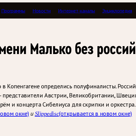
Программы
Новости
Интернет-каналы
Энциклопедия
мени Малько без россий
в Копенгагене определись полуфиналисты. Российск
— представители Австрии, Великобритании, Швеции
ём и концерта Сибелиуса для скрипки и оркестра.
новом окне)
(открывается в новом окне)
и
Slippedisc