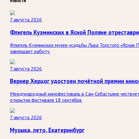
Новости
7 августа 2026
Флигель Кузминских в Ясной Поляне отреставр
Флигель Кузминских музея-усадьбы Льва Толстого «Ясная П
завершает работу.
7 августа 2026
Вернер Херцог удостоен почётной премии кино
Международный кинофестиваль в Сан-Себастьяне чествует 
открытия фестиваля 18 сентября.
7 августа 2026
Музыка, лето, Екатеринбург