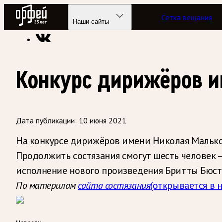
Радио Орфей
Сетка вещания
Радио классической музыки «Орфей»
Новости
Наши сайты
Конкурс дирижёров и
Дата публикации:
10 июня 2021
На конкурсе дирижёров имени Николая Малько 
Продолжить состязания смогут шесть человек 
исполнение нового произведения Бритты Бюстр
(открывается в 
По материлам
сайта состязания