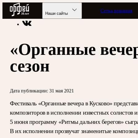
Радио Орфей
Сетка вещания
Радио классической музыки «Орфей»
Новости
Наши сайты
«Органные вечер
сезон
Дата публикации:
31 мая 2021
Фестиваль «Органные вечера в Кусково» представ
композиторов в исполнении известных солистов и
5 июня программу «Ритмы дальних берегов» сыгр
В их исполнении прозвучат знаменитые компози