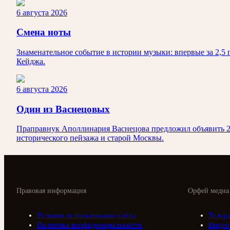
6 августа 2026
Смена ноты
Знаменательное событие в истории музыки: впервые за 2,5
Кейджа.
6 августа 2026
Один из Васнецовых
Праправнук Аполлинария Васнецова предложил объявить 203
исторического пейзажа и старой Москвы.
Правовая информация
Орфей медиа
Условия использования сайта
Телер
Политика конфиденциальности
Видео