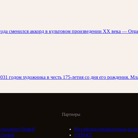
 года сменился аккорд в культовом произведении XX века — Or
1 годом художника в честь 175-летия со дня его рождения. Мл
Партнеры
адиоцентр Орфей
Российская библиотечная ассо
 Орфей
///ТРАКТ