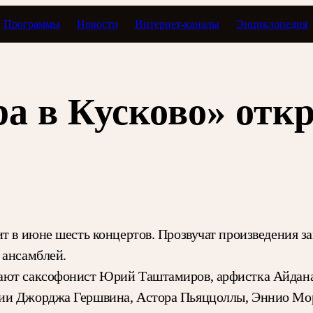
Программы
Новости
Интернет-каналы
Энциклопедия
а в Кусково» отк
ит в июне шесть концертов. Прозвучат произведения з
 ансамблей.
ают саксофонист Юрий Таштамиров, арфистка Айдана 
ции Джорджа Гершвина, Астора Пьяццоллы, Эннио Мор