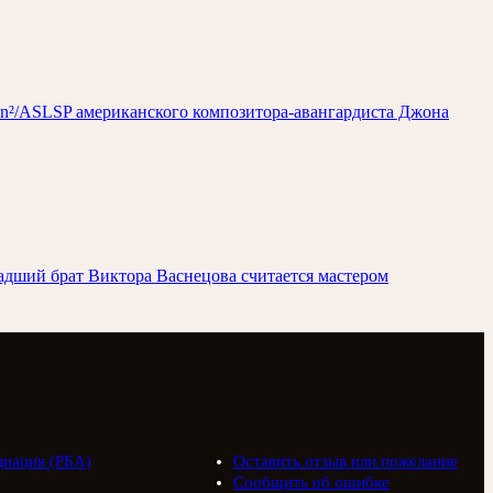
gan²/ASLSP американского композитора-авангардиста Джона
адший брат Виктора Васнецова считается мастером
циация (РБА)
Оставить отзыв или пожелание
Сообщить об ошибке