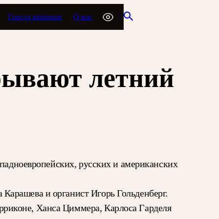
Города вещания
О нас
рывают летний
ападноевропейских, русских и американских
Карашева и органист Игорь Гольденберг.
риконе, Ханса Циммера, Карлоса Гарделя