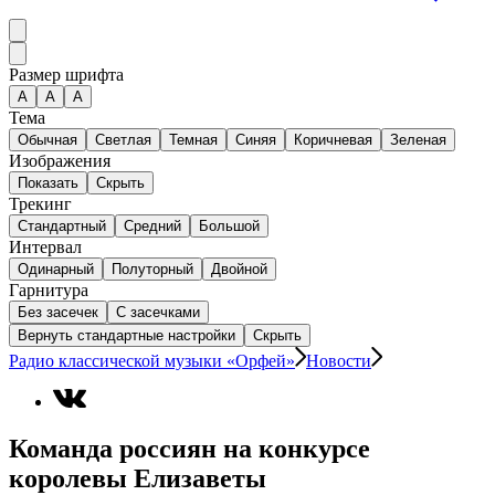
Размер шрифта
А
A
A
Тема
Обычная
Светлая
Темная
Синяя
Коричневая
Зеленая
Изображения
Показать
Скрыть
Трекинг
Стандартный
Средний
Большой
Интервал
Одинарный
Полуторный
Двойной
Гарнитура
Без засечек
С засечками
Вернуть стандартные настройки
Скрыть
Радио классической музыки «Орфей»
Новости
Команда россиян на конкурсе
королевы Елизаветы