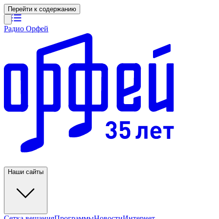
Перейти к содержанию
Радио Орфей
Наши сайты
Сетка вещания
Программы
Новости
Интернет-