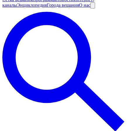
каналы
Энциклопедия
Города вещания
О нас