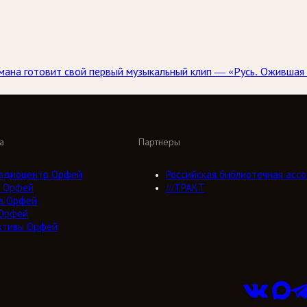
ана готовит свой первый музыкальный клип — «Русь. Ожившая 
а
Партнеры
адиоцентр Орфей
Российская библиотечная ассо
 Орфей
///ТРАКТ
а Орфей
Орфей
ктивы Орфей