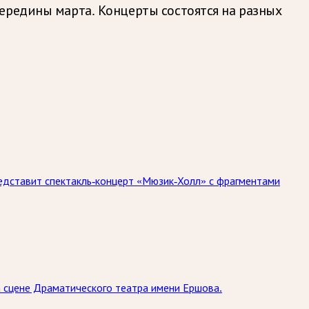
ередины марта. Концерты состоятся на разных
едставит спектакль-концерт «Мюзик-Холл» с фрагментами
на сцене Драматического театра имени Ершова.