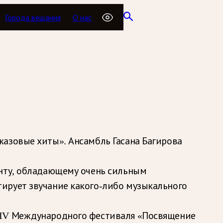
Города вещания
О нас
жазовые хиты». Ансамбль Гасана Багирова
анту, обладающему очень сильным
ирует звучание какого-либо музыкального
XIV Международного фестиваля «Посвящение