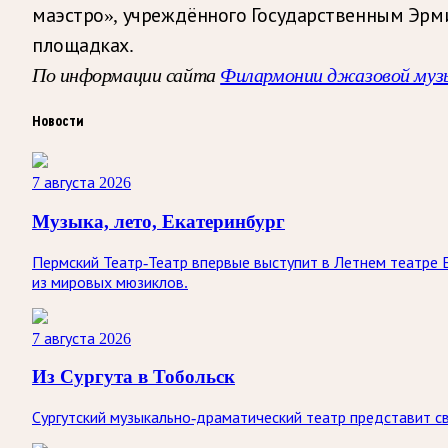
маэстро», учреждённого Государственным Эрми
площадках.
По информации сайта
Филармонии джазовой муз
Новости
7 августа 2026
Музыка, лето, Екатеринбург
Пермский Театр-Театр впервые выступит в Летнем театре 
из мировых мюзиклов.
7 августа 2026
Из Сургута в Тобольск
Сургутский музыкально-драматический театр представит св