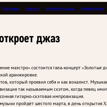
Программы
Новости
Интернет-каналы
Энциклопедия
откроет джаз
ние маэстро» состоится гала-концерт «Золотые д
ской аранжировке.
ов, который проявил себя и как вокалист. Музык
визация так называемым скэтом, когда певец имит
сонная гитарно-скэтовая импровизация.
музыки пройдёт шестого марта, в день открытия 