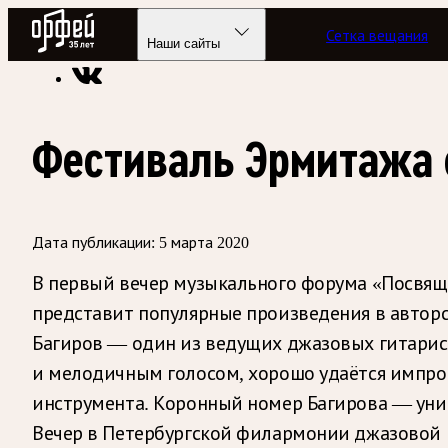
Радио Орфей
Сетка вещания
Радио классической музыки «Орфей»
Новости
Наши сайты
Фестиваль Эрмитажа 
Дата публикации:
5 марта 2020
В первый вечер музыкального форума «Посвяще
представит популярные произведения в автор
Багиров — один из ведущих джазовых гитарист
и мелодичным голосом, хорошо удаётся импро
инструмента. Коронный номер Багирова — уни
Вечер в Петербургской филармонии джазовой 