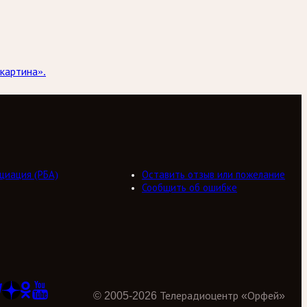
картина».
циация (РБА)
Оставить отзыв или пожелание
Сообщить об ошибке
©
2005
-
2026
Телерадиоцентр «Орфей»