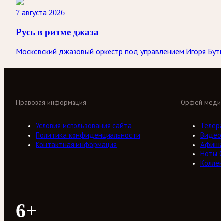
7 августа 2026
Русь в ритме джаза
Московский джазовый оркестр под управлением Игоря Бутм
Правовая информация
Орфей меди
Условия использования сайта
Телер
Политика конфиденциальности
Видео
Контактная информация
Афиш
Ноты 
Колле
6+