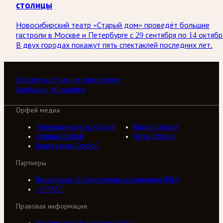
столицы
Новосибирский театр «Старый дом» проведёт большие
гастроли в Москве и Петербурге с 29 сентября по 14 октябр
В двух городах покажут пять спектаклей последних лет.
Оставить отзыв или пожелание
Сообщить об ошибке
Орфей медиа
Телерадиоцентр Орфей
Видео Орфей
Афиша Орфей
Ноты Орфей
Коллективы Орфей
Партнеры
Российская библиотечная ассоциация (РБА)
///ТРАКТ
Правовая информация