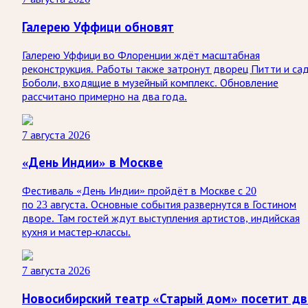
Галерею Уффици обновят
Галерею Уффици во Флоренции ждёт масштабная
реконструкция. Работы также затронут дворец Питти и са
Боболи, входящие в музейный комплекс. Обновление
рассчитано примерно на два года.
7 августа 2026
«День Индии» в Москве
Фестиваль «День Индии» пройдёт в Москве с 20
по 23 августа. Основные события развернутся в Гостином
дворе. Там гостей ждут выступления артистов, индийская
кухня и мастер-классы.
7 августа 2026
Новосибирский театр «Старый дом» посетит дв