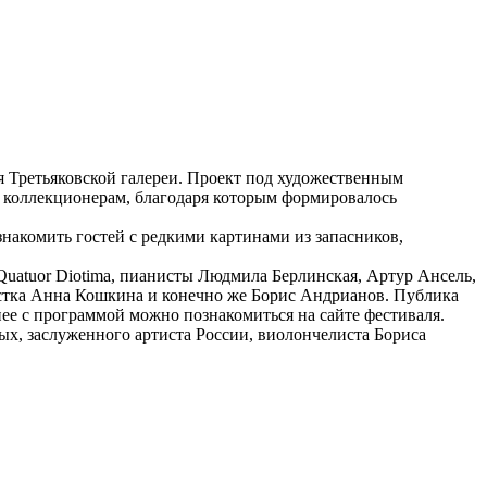
 Третьяковской галереи. Проект под художественным
я коллекционерам, благодаря которым формировалось
накомить гостей с редкими картинами из запасников,
 Quatuor Diotima, пианисты Людмила Берлинская, Артур Ансель,
стка Анна Кошкина и конечно же Борис Андрианов. Публика
ее с программой можно познакомиться на сайте фестиваля.
х, заслуженного артиста России, виолончелиста Бориса