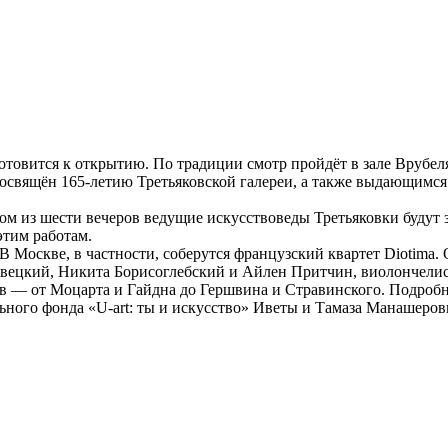
вится к открытию. По традиции смотр пройдёт в зале Врубеля
посвящён 165-летию Третьяковской галереи, а также выдающимс
м из шести вечеров ведущие искусствоведы Третьяковки будут з
этим работам.
В Москве, в частности, соберутся французский квартет Diotima.
вецкий, Никита Борисоглебский и Айлен Притчин, виолончели
в — от Моцарта и Гайдна до Гершвина и Стравинского. Подробн
ого фонда «U-art: ты и искусство» Иветы и Тамаза Манашеровы