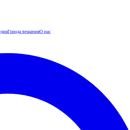
едия
Города вещания
О нас