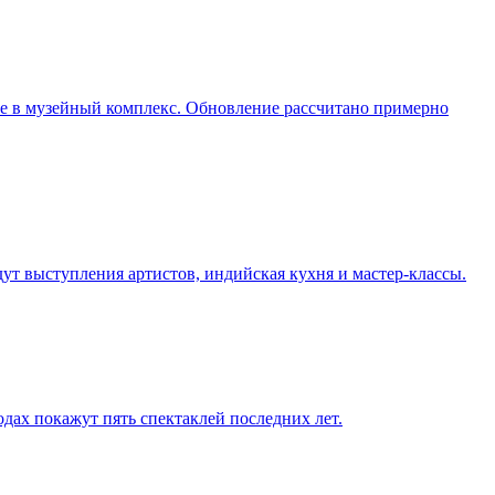
ие в музейный комплекс. Обновление рассчитано примерно
дут выступления артистов, индийская кухня и мастер-классы.
одах покажут пять спектаклей последних лет.