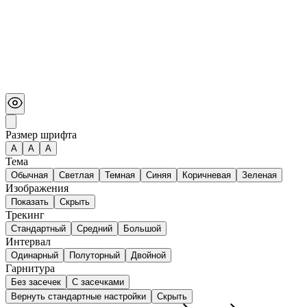
Размер шрифта
А
A
A
Тема
Обычная
Светлая
Темная
Синяя
Коричневая
Зеленая
Изображения
Показать
Скрыть
Трекинг
Стандартный
Средний
Большой
Интервал
Одинарный
Полуторный
Двойной
Гарнитура
Без засечек
С засечками
Вернуть стандартные настройки
Скрыть