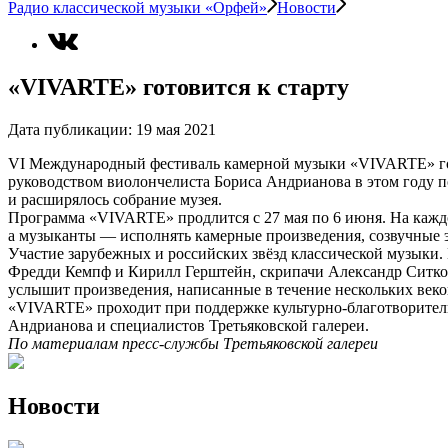
Радио классической музыки «Орфей»
Новости
«VIVARTE» готовится к старту
Дата публикации:
19 мая 2021
VI Международный фестиваль камерной музыки «VIVARTE» гото
руководством виолончелиста Бориса Андрианова в этом году 
и расширялось собрание музея.
Программа «VIVARTE» продлится с 27 мая по 6 июня. На каждо
а музыканты — исполнять камерные произведения, созвучные 
Участие зарубежных и российских звёзд классической музыки. 
Фредди Кемпф и Кирилл Герштейн, скрипачи Александр Ситко
услышит произведения, написанные в течение нескольких веко
«VIVARTE» проходит при поддержке культурно-благотворительн
Андрианова и специалистов Третьяковской галереи.
По материалам пресс-службы Третьяковской галереи
Новости