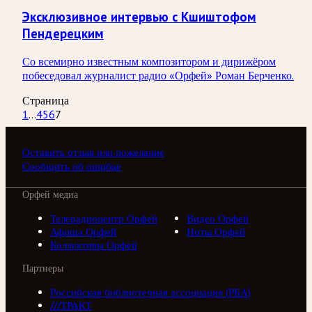
Эксклюзивное интервью с Кшиштофом
Пендерецким
Со всемирно известным композитором и дирижёром
побеседовал журналист радио «Орфей» Роман Берченко.
Страница
1
...
4
5
6
7
Оставить отзыв или пожелание
Сообщить об ошибке
Орфей медиа
Телерадиоцентр Орфей
Видео Орфей
Афиша Орфей
Ноты Орфей
Коллективы Орфей
Партнеры
Российская библиотечная ассоциация (РБА)
///ТРАКТ