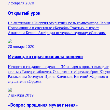
7 февраля 2020
Открытый урок
На фестивале «Энергия открытий» роль композитора Леони
Половинкина в спектакле «Корабль Счастье» сыграет
Анатолий Белый. Актёр дал интервью журналу «Сапсан».
28 января 2020
Музыка, которая возникла вопреки
История о создании шедевра — 30 января в прокат выходит
фильм «Танец с саблями». О картине с её режиссёром Юсуп
Разыковым беседуют Ирина Кленская, Евгений Жаринов и
слушатели «Орфея».
7 декабря 2019
«Вопрос прощения мучает меня»