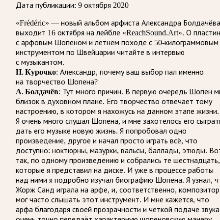
Дата публикации:
9 октября 2020
«Frédéric» — новый альбом арфиста Александра Болдачёв
выходит 16 октября на лейбле «ReachSound.Art». О пласти
с арфовым Шопеном и летнем походе с 50-килограммовым
инструментом по Швейцарии читайте в интервью
с музыкантом.
Н. Курочко
: Александр, почему ваш выбор пал именно
на творчество Шопена?
А. Болдачёв
: Тут много причин. В первую очередь Шопен м
близок в духовном плане. Его творчество отвечает тому
настроению, в котором я нахожусь на данном этапе жизни.
Я очень много слушал Шопена, и мне захотелось его сыграт
дать его музыке новую жизнь. Я попробовал одно
произведение, другое и начал просто играть всё, что
доступно: ноктюрны, мазурки, вальсы, баллады, этюды. Во
так, по одному произведению и собрались те шестнадцать,
которые я представил на диске. И уже в процессе работы
над ними я подробно изучал биографию Шопена. Я узнал, ч
Жорж Санд играла на арфе, и, соответственно, композитор
мог часто слышать этот инструмент. И мне кажется, что
арфа благодаря своей прозрачности и чёткой подаче звука
очень точно передаёт характерную шопеновскую манеру