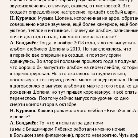
звукоизвлечения, отличную, скажем, от листовской. Это
создаёт определённое настроение, придаёт особый шарм.
Н. Курочко
: Музыка Шопена, исполненная на арфе, обрета
совершенно новое звучание, ещё более камерное, ещё бол
уютное, тёплое и интимное. Почему же альбом, записанны
почти два года назад, так долго лежал на полке?
А. Болдачёв
: Тогда, в ноябре 2018 года, я хотел выпустить
альбом к юбилею Шопена в 2019. Но так сложилось, что
я перенёс две операции на сердце, и поэтому сроки
сдвинулись. Во второй половине прошлого года я подумал,
что хорошо бы выпустить альбом на своём лейбле, которы
я зарегистрировал. Но это оказалось затруднительно,
поскольку я в тот период очень много концертировал. Поз
я договорился о выпуске альбома в марте этого года, ко д
рождения Шопена, но тут пришёл коронавирус, и всё опять
перенеслось. Поэтому сейчас выпуск приурочен ко дню
смерти композитора в октябре.
Н. Курочко
: Какова роль молодого лейбла «ReachSound.Ar
в релизе?
А. Болдачёв
: То, что я испытал за две ночи
(а мы с Владимиром Рябенко работали именно ночью
в Большом зале филармонии), просто невероятно. Чуть ар