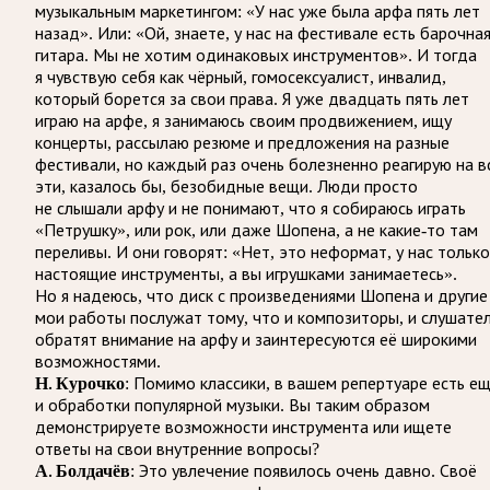
музыкальным маркетингом: «У нас уже была арфа пять лет
назад». Или: «Ой, знаете, у нас на фестивале есть барочна
гитара. Мы не хотим одинаковых инструментов». И тогда
я чувствую себя как чёрный, гомосексуалист, инвалид,
который борется за свои права. Я уже двадцать пять лет
играю на арфе, я занимаюсь своим продвижением, ищу
концерты, рассылаю резюме и предложения на разные
фестивали, но каждый раз очень болезненно реагирую на в
эти, казалось бы, безобидные вещи. Люди просто
не слышали арфу и не понимают, что я собираюсь играть
«Петрушку», или рок, или даже Шопена, а не какие-то там
переливы. И они говорят: «Нет, это неформат, у нас только
настоящие инструменты, а вы игрушками занимаетесь».
Но я надеюсь, что диск с произведениями Шопена и другие
мои работы послужат тому, что и композиторы, и слушате
обратят внимание на арфу и заинтересуются её широкими
возможностями.
Н. Курочко
: Помимо классики, в вашем репертуаре есть е
и обработки популярной музыки. Вы таким образом
демонстрируете возможности инструмента или ищете
ответы на свои внутренние вопросы?
А. Болдачёв
: Это увлечение появилось очень давно. Своё