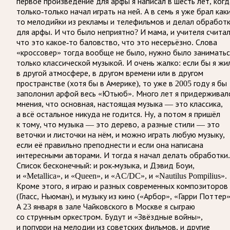
первое произведение для арфы я написал в шесть лет, когд
только-только начал играть на ней. А в семь я уже брал как
то мелодийки из рекламы и телефильмов и делал обработ
для арфы. И что было неприятно? И мама, и учителя считал
что это какое-то баловство, что это несерьёзно. Слова
«кроссовер» тогда вообще не было, нужно было заниматьс
только классической музыкой. И очень жалко: если бы я жи
в другой атмосфере, в другом времени или в другом
пространстве (хотя бы в Америке), то уже в 2005 году я бы
заполонил арфой весь «Ютьюб». Много лет я придерживал
мнения, что основная, настоящая музыка — это классика,
а всё остальное никуда не годится. Ну, а потом я пришёл
к тому, что музыка — это дерево, а разные стили — это
веточки и листочки на нём, и можно играть любую музыку,
если её правильно преподнести и если она написана
интересными авторами. И тогда я начал делать обработки.
Список бесконечный: и рок-музыка, и Дэвид Боуи,
и «Metallica», и «Queen», и «AC/DC», и «Nautilus Pompilius».
Кроме этого, я играю и разных современных композиторов
(Гласс, Ньюман), и музыку из кино («Арбор», «Гарри Поттер»
А 23 января в зале Чайковского в Москве я сыграю
со струнным оркестром. Будут и «Звёздные войны»,
и попурри на мелодии из советских фильмов, и другие