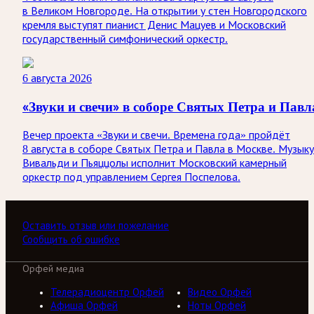
в Великом Новгороде. На открытии у стен Новгородского
кремля выступят пианист Денис Мацуев и Московский
государственный симфонический оркестр.
6 августа 2026
«Звуки и свечи» в соборе Святых Петра и Павл
Вечер проекта «Звуки и свечи. Времена года» пройдёт
8 августа в соборе Святых Петра и Павла в Москве. Музыку
Вивальди и Пьяццолы исполнит Московский камерный
оркестр под управлением Сергея Поспелова.
Оставить отзыв или пожелание
Сообщить об ошибке
Орфей медиа
Телерадиоцентр Орфей
Видео Орфей
Афиша Орфей
Ноты Орфей