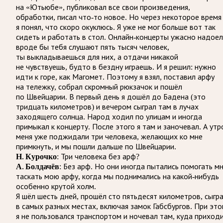
на «Ютьюбе», публиковал все свои произведения,
обработки, писал что-то новое. Но через некоторое время
я понял, что скоро окуклюсь. Я уже не мог больше вот так
сидеть и работать в стол. Онлайн-концерты ужасно надоел
вроде бы тебя слушают пять тысяч человек,
ты выкладываешься для них, а отдачи никакой
не чувствуешь, будто в бездну играешь. И я решил: нужно
идти к горе, как Магомет. Поэтому я взял, поставил арфу
на тележку, собрал скромный рюкзачок и пошёл
по Швейцарии. В первый день я дошёл до Бадена (это
тридцать километров) и вечером сыграл там в лучах
заходящего солнца. Народ ходил по улицам и иногда
примыкал к концерту. После этого я там и заночевал. А ут
меня уже поджидали три человека, желающих ко мне
примкнуть, и мы пошли дальше по Швейцарии.
Н. Курочко
: Три человека без арф?
А. Болдачёв
: Без арф. Но они иногда пытались помогать м
таскать мою арфу, когда мы поднимались на какой-нибудь
особенно крутой холм.
Я шёл шесть дней, прошёл сто пятьдесят километров, сыгр
в самых разных местах, включая замок Габсбургов. При эт
я не пользовался транспортом и ночевал там, куда приходи