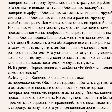
повернётся в сторону, буквально на пять градусов, в рубке
это слышат и вещают оттуда: «Александр, пожалуйста,
поверните арфу»; «Александр, вот здесь вы играли в друго
динамике»; «Александр, до этого вы играли по-другому,
давайте ещё раз». Для меня это был очень интересный опы
И конечно, мне стоит упомянуть, что эти две ночи с нами
просидела моя мама, профессор консерватории, пианистка
Ирина Александровна Шарапова. А потом я познакомился
с Антоном Яковлевым, и мы обговорили все детали релиза
и возможность выпустить альбом в разном качестве для
разного потребителя. Это уникально, потому что в условия
когда качество звука неумолимо падает, люди хотят сами
выбирать, на каких носителях им слушать музыку.
Н. Курочко
: Переложения для альбома «Frédéric» вы дела
самостоятельно?
А. Болдачёв
: Конечно. Я бы даже не назвал
их переложениями. Обычно я стараюсь работать с уртекст
и оставляю все нюансы и особенности композиторского
почерка неизменными, перенося их на арфу. Иногда, конечн
приходится что-то менять. Но если у меня появляется бол
трёх-четырёх серьёзных исправлений, то я откладываю пье
в сторону, потому что это уже полноценная аранжировка,