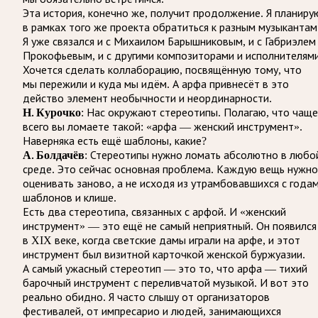
Эта история, конечно же, получит продолжение. Я планиру
в рамках того же проекта обратиться к разным музыкантам
Я уже связался и с Михаилом Барышниковым, и с Габриэлем
Прокофьевым, и с другими композиторами и исполнителями
Хочется сделать коллаборацию, посвящённую тому, что
мы пережили и куда мы идём. А арфа привнесёт в это
действо элемент необычности и неординарности.
Н. Курочко
: Нас окружают стереотипы. Полагаю, что чаще
всего вы ломаете такой: «арфа — женский инструмент».
Наверняка есть ещё шаблоны, какие?
А. Болдачёв
: Стереотипы нужно ломать абсолютно в любо
среде. Это сейчас основная проблема. Каждую вещь нужно
оценивать заново, а не исходя из утрамбовавшихся с года
шаблонов и клише.
Есть два стереотипа, связанных с арфой. И «женский
инструмент» — это ещё не самый неприятный. Он появился
в XIX веке, когда светские дамы играли на арфе, и этот
инструмент был визитной карточкой женской буржуазии.
А самый ужасный стереотип — это то, что арфа — тихий
барочный инструмент с переливчатой музыкой. И вот это
реально обидно. Я часто слышу от организаторов
фестивалей, от импресарио и людей, занимающихся