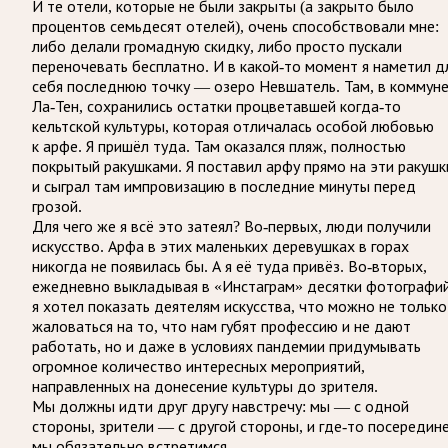
И те отели, которые не были закрыты (а закрыто было
процентов семьдесят отелей), очень способствовали мне:
либо делали громадную скидку, либо просто пускали
переночевать бесплатно. И в какой-то момент я наметил д
себя последнюю точку — озеро Невшатель. Там, в коммун
Ла-Тен, сохранились остатки процветавшей когда-то
кельтской культуры, которая отличалась особой любовью
к арфе. Я пришёл туда. Там оказался пляж, полностью
покрытый ракушками. Я поставил арфу прямо на эти ракушк
и сыграл там импровизацию в последние минуты перед
грозой.
Для чего же я всё это затеял? Во-первых, люди получили
искусство. Арфа в этих маленьких деревушках в горах
никогда не появилась бы. А я её туда привёз. Во-вторых,
ежедневно выкладывая в «Инстаграм» десятки фотографий
я хотел показать деятелям искусства, что можно не только
жаловаться на то, что нам губят профессию и не дают
работать, но и даже в условиях пандемии придумывать
огромное количество интересных мероприятий,
направленных на донесение культуры до зрителя.
Мы должны идти друг другу навстречу: мы — с одной
стороны, зрители — с другой стороны, и где-то посередин
мы обязательно встретимся.