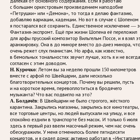
далёкая от основного содержания. Если я работаю
с большим оркестровым произведением наподобие
«Петрушки» или «Демона», то тогда я делаю фантазию,
добавляю вариации, каденции. Но вот в случае с Шопеном
я постарался всё сохранить. Единственное исключение — 
Фантазия-экспромт. Ещё при жизни Шопена её переложил
для арфы прусский композитор Вильгельм Поссе, и я взял э
аранжировку. Она в до миноре вместо до-диез минора, чт
очень режет слух пианистам. Но арфа, как известно,
в бемольных тональностях звучит лучше, хоть я и не всегд
согласен с этим доводом.
Н. Курочко
: Летом вы за неделю прошли 150 километров
вместе с арфой по Швейцарии, дали несколько
благотворительных концертов. Почему вы решили, пусть
и на короткое время, перевоплотиться в бродячего
музыканта? Что вас подвигло на это?
А. Болдачёв
: В Швейцарии не было строгого, жёсткого
карантина. Закрылись магазины, закрылись все кинотеатры,
все торговые центры, но людей выпускали на улицу, и все
спокойно ездили в транспорте без масок. И только 6 июля
здесь в первый раз ввели масочный режим, чем нас очень
обескуражили. У меня отменилось более пятидесяти
концертов, и я сидел дома: активно работал в «Инстаграме