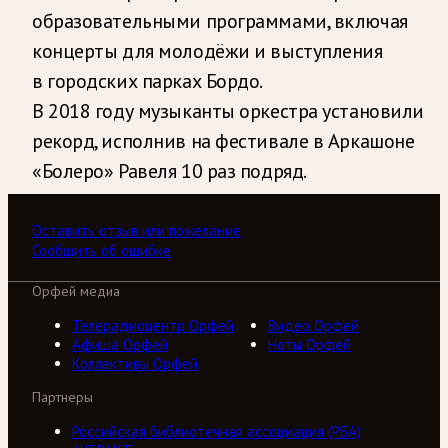
образовательными программами, включая
концерты для молодёжи и выступления
в городских парках Бордо.
В 2018 году музыканты оркестра установили
рекорд, исполнив на фестивале в Аркашоне
«Болеро» Равеля 10 раз подряд.
Оставить отзыв или пожелание
Сообщить об ошибке
Орфей медиа
Телерадиоцентр Орфей
Видео Орфей
Афиша Орфей
Ноты Орфей
Коллективы Орфей
Партнеры
Российская библиотечная ассоциация (РБА)